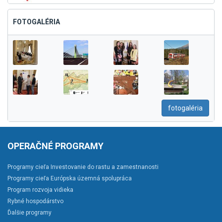
FOTOGALÉRIA
fotogaléria
OPERAČNÉ PROGRAMY
Programy cieľa Investovanie do rastu a zamestnanosti
Programy cieľa Európska územná spolupráca
Program rozvoja vidieka
Rybné hospodárstvo
Ďalšie programy