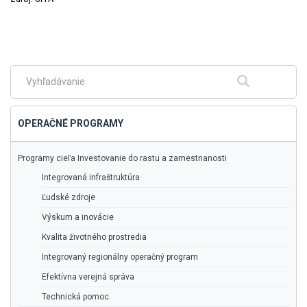
Skočiť
na
hlavné
menu
Fulltextové
Hľadať
vyhľadávanie
OPERAČNÉ PROGRAMY
Programy cieľa Investovanie do rastu a zamestnanosti
Integrovaná infraštruktúra
Ľudské zdroje
Výskum a inovácie
Kvalita životného prostredia
Integrovaný regionálny operačný program
Efektívna verejná správa
Technická pomoc