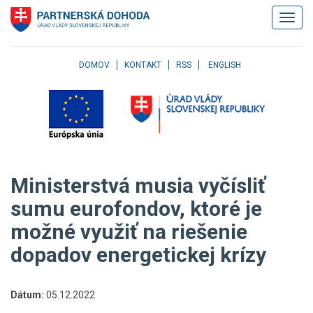
Klávesové
Zobrazi
skratky
navigác
Skočiť
na
obsah
DOMOV
KONTAKT
RSS
ENGLISH
Skočiť
na
hlavné
menu
Skočiť
na
pravé
Ministerstvá musia vyčísliť
menu
Skočiť
sumu eurofondov, ktoré je
na
možné využiť na riešenie
užívateľské
menu
dopadov energetickej krízy
Skočiť
na
pätičku
Dátum:
05.12.2022
stránky