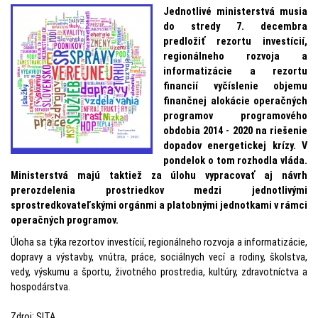
Jednotlivé ministerstvá musia
do stredy 7. decembra
predložiť rezortu investícií,
regionálneho rozvoja a
informatizácie a rezortu
financií vyčíslenie objemu
finančnej alokácie operačných
programov programového
obdobia 2014 - 2020 na riešenie
dopadov energetickej krízy. V
pondelok o tom rozhodla vláda.
Ministerstvá majú taktiež za úlohu vypracovať aj návrh
prerozdelenia prostriedkov medzi jednotlivými
sprostredkovateľskými orgánmi a platobnými jednotkami v rámci
operačných programov.
Úloha sa týka rezortov investícií, regionálneho rozvoja a informatizácie,
dopravy a výstavby, vnútra, práce, sociálnych vecí a rodiny, školstva,
vedy, výskumu a športu, životného prostredia, kultúry, zdravotníctva a
hospodárstva.
Zdroj: SITA