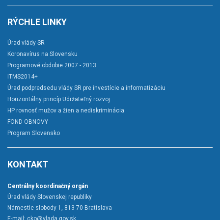
RÝCHLE LINKY
Úrad vlády SR
Koronavírus na Slovensku
Programové obdobie 2007 - 2013
ITMS2014+
Úrad podpredsedu vlády SR pre investície a informatizáciu
Horizontálny princíp Udržateľný rozvoj
HP rovnosť mužov a žien a nediskriminácia
FOND OBNOVY
Program Slovensko
KONTAKT
Centrálny koordinačný orgán
Úrad vlády Slovenskej republiky
Námestie slobody 1, 813 70 Bratislava
E-mail:
cko@vlada.gov.sk