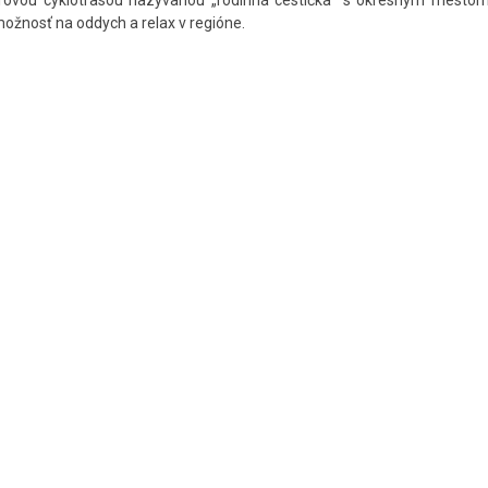
metrovou cyklotrasou nazývanou „rodinná cestička“ s okresným mestom
ožnosť na oddych a relax v regióne.​