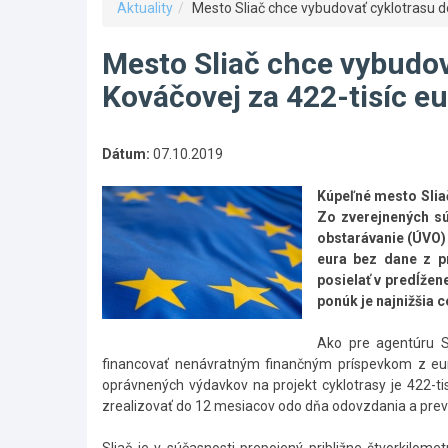
Aktuality
Mesto Sliač chce vybudovať cyklotrasu do
Mesto Sliač chce vybudov
Kováčovej za 422-tisíc eu
Dátum:
07.10.2019
Kúpeľné mesto Sliač
Zo zverejnených sú
obstarávanie (ÚVO)
eura bez dane z p
posielať v predĺžen
ponúk je najnižšia 
Ako pre agentúru S
financovať nenávratným finančným príspevkom z eur
oprávnených výdavkov na projekt cyklotrasy je 422-tis
zrealizovať do 12 mesiacov odo dňa odovzdania a prev