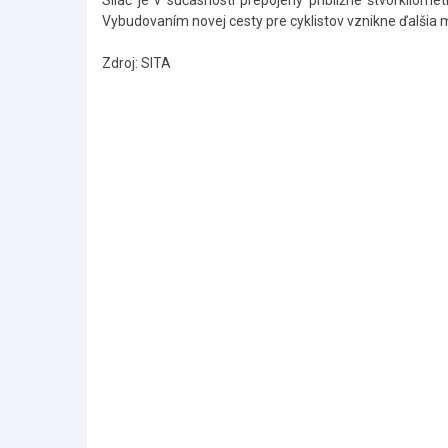
Sliač je v súčasnosti prepojený približne štvorkilo
Vybudovaním novej cesty pre cyklistov vznikne ďalšia m
Zdroj: SITA
Skočiť
na
hlavné
menu