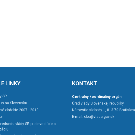
E LINKY
KONTAKT
y SR
Centrálny koordinačný orgán
rus na Slovensku
Úrad vlády Slovenskej republiky
vé obdobie 2007 - 2013
Námestie slobody 1, 813 70 Bratislav
E-mail:
cko@vlada.gov.sk
4+
redsedu vlády SR pre investície a
záciu