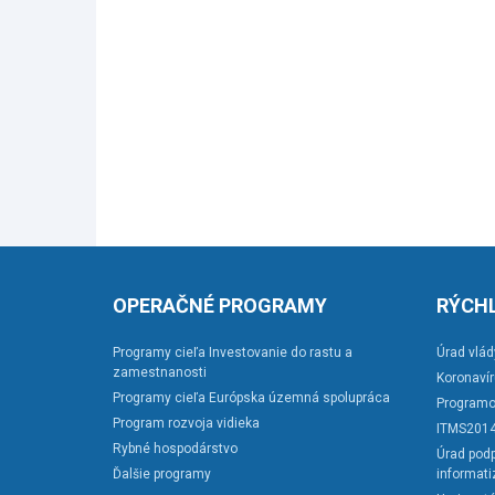
OPERAČNÉ PROGRAMY
RÝCHL
Programy cieľa Investovanie do rastu a
Úrad vlád
zamestnanosti
Koronaví
Programy cieľa Európska územná spolupráca
Programo
Program rozvoja vidieka
ITMS201
Rybné hospodárstvo
Úrad podp
Ďalšie programy
informati