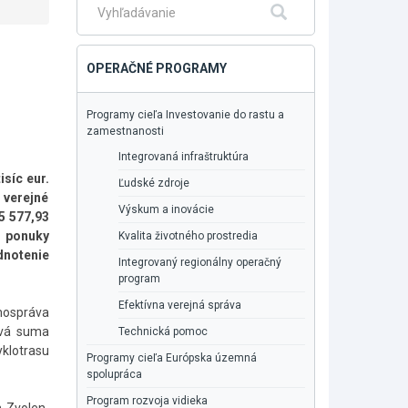
Fulltextové
Hľadať
vyhľadávanie
OPERAČNÉ PROGRAMY
Programy cieľa Investovanie do rastu a
zamestnanosti
Integrovaná infraštruktúra
síc eur.
Ľudské zdroje
 verejné
Výskum a inovácie
5 577,93
e ponuky
Kvalita životného prostredia
dnotenie
Integrovaný regionálny operačný
program
Efektívna verejná správa
mospráva
ová suma
Technická pomoc
yklotrasu
Programy cieľa Európska územná
spolupráca
Program rozvoja vidieka