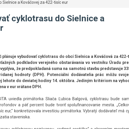
 Sielnice a Kováčovej za 422-tisíc eur
ať cyklotrasu do Sielnice a
r
 plánuje vybudovať cyklotrasu do obcí Sielnica a Kováčová za 422-ti
ťažných podkladov verejného obstarávania vo vestníku Úradu pre
 vyplýva, že predpokladaná suma na samotnú stavbu predstavuje 33
ridanej hodnoty (DPH). Potenciálni dodávatelia prác môžu svoj
ej lehote do deviatej hodiny 14. októbra. Jediným kritériom na vyho
cena v eur vrátane DPH.
ITA uviedla primátorka Sliača Ľubica Balgová, cyklotrasu bude sa
ofondov a päť percent bude tvoriť spolufinancovanie mesta. „Celk
íc eur,“ konkretizovala investíciu primátorka. Vybratý dodávateľ má c
zatia staveniska.