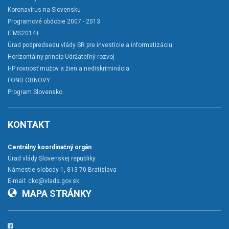
Koronavírus na Slovensku
Programové obdobie 2007 - 2013
ITMS2014+
Úrad podpredsedu vlády SR pre investície a informatizáciu
Horizontálny princíp Udržateľný rozvoj
HP rovnosť mužov a žien a nediskriminácia
FOND OBNOVY
Program Slovensko
KONTAKT
Centrálny koordinačný orgán
Úrad vlády Slovenskej republiky
Námestie slobody 1, 813 70 Bratislava
E-mail:
cko@vlada.gov.sk
MAPA STRÁNKY
Facebook