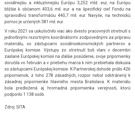
sociálnejšiu a inkluzívnejšiu Európu 3,252 mld. eur, na Európu
bližšie k občanom 403,6 mil. eur a na špecifický cieľ Fondu na
spravodlivú transformáciu 440,7 mil. eur. Navyše, na technickú
pomoc je určených 381 mil. eur.
V roku 2021 sa uskutočnilo viac ako dvesto pracovných stretnutí s
jednotlivými rezortnými koordinátormi zodpovednými za prípravu
materiálu, so zástupcami sociálnoekonomických partnerov a
Európskej komisie. Výstupy zo stretnutí boli vlani v decembri
zaslané Európskej komisii na ďalšie posúdenie, svoje pripomienky
doručila vo februári a v priebehu marca k nim prebiehala diskusia
so zástupcami Európskej komisie. K Partnerskej dohode prišlo 426
pripomienok, z toho 278 zásadných, rozpor nebol odstránený k
zásadnej pripomienke hlavného mesta Bratislava. K materiálu
bola predložená aj hromadná pripomienka verejnosti, ktorú
podporilo 1 138 osôb.
Zdroj: SITA
Skočiť
na