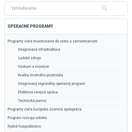
hlavné
menu
Fulltextové
Hľadať
vyhľadávanie
OPERAČNÉ PROGRAMY
Programy cieľa Investovanie do rastu a zamestnanosti
Integrovaná infraštruktúra
Ľudské zdroje
Výskum a inovácie
Kvalita životného prostredia
Integrovaný regionálny operačný program
Efektívna verejná správa
Technická pomoc
Programy cieľa Európska územná spolupráca
Program rozvoja vidieka
Rybné hospodárstvo