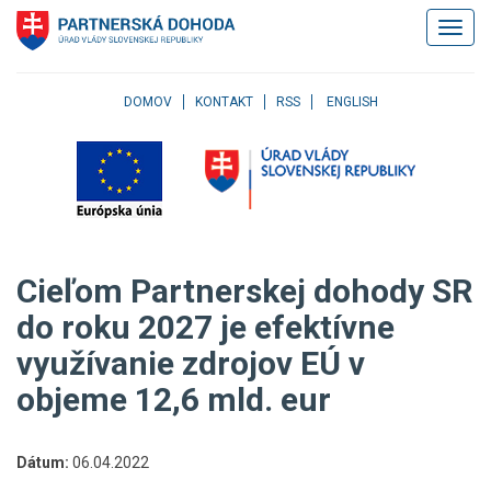
Klávesové
Zobrazi
skratky
navigác
Skočiť
na
obsah
DOMOV
KONTAKT
RSS
ENGLISH
Skočiť
na
hlavné
menu
Skočiť
na
pravé
Cieľom Partnerskej dohody SR
menu
Skočiť
do roku 2027 je efektívne
na
využívanie zdrojov EÚ v
užívateľské
menu
objeme 12,6 mld. eur
Skočiť
na
pätičku
Dátum:
06.04.2022
stránky