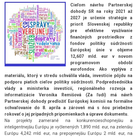
Cieľom návrhu Partnerskej
dohody SR na roky 2021 až
2027 je určenie stratégie a
priorít Slovenskej republiky
pre efektívne využívanie
finančných prostriedkov z
fondov politiky súdržnosti
Európskej únie v objeme
12,607 mld. eur v novom
programovom období
eurofondov. Ako vyplýva z
materiálu, ktorý v stredu schválila vláda, investície pôjdu na
podporu piatich cieľov politiky súdržnosti. Podpredsedníčka
vlády a ministerka investícií, regionálneho rozvoja a
informatizácie Veronika Remišová (Za ľudí) má návrh
Partnerskej dohody predložiť Európskej komisii na formálne
schvaľovanie do 8. apríla a zároveň má s ňou priebežne
rokovať o jej prípadných pripomienkach a úprave dokumentu.
Na projekty zamerané na konkurencieschopnejšiu a
inteligentnejšiu Európu je vyčlenených 1,890 mld. eur, na zelenšiu
Európu 4,242 mld. eur, na prepojenejšiu Európu 2 mld. eur, na