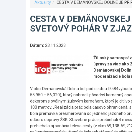
Aktuality
CESTA V DEMÄNOVSKEJ DOLINE JE PR
CESTA V DEMÄNOVSKEJ 
SVETOVÝ POHÁR V ZJAZ
Dátum:
23.11.2023
Žilinský samosprávn
úpravy za viac ako 
Demänovskej Doline
modernizácie bola 
V obci Demänovská Dolina bol pod cestou II/584vybud
55,950 – 56,020), ktorý nahradil pôvodný kamenný opor
dekorom s oválnym žulovým kameňom, ktorý je citlivo pri
100 metrov. „Realizácia prác bola časovo ohraničená, 
bola premávka presmerovaná do jedného jazdného pruhu 
odboru dopravy ŽSK. Stavebné práce prebiehali 4 mesiac
prebiehala aj sanácia telesa cesty (v ckm 59,138-59,2