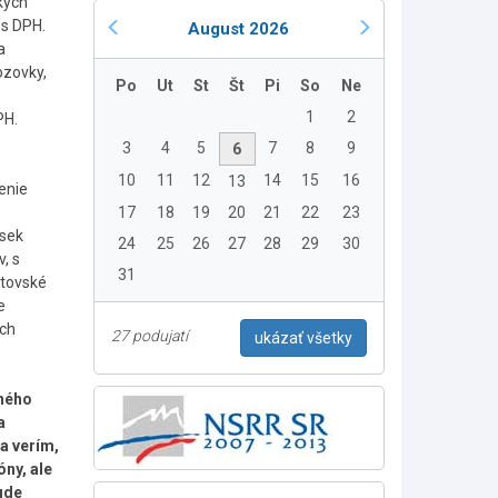
kých
 s DPH.
August 2026
a
ozovky,
Po
Ut
St
Št
Pi
So
Ne
1
2
PH.
3
4
5
7
8
9
6
10
11
12
14
15
16
13
enie
17
18
19
20
21
22
23
úsek
24
25
26
27
28
29
30
, s
31
ptovské
e
ých
27 podujatí
ukázať všetky
čného
a
 a verím,
ny, ale
ude