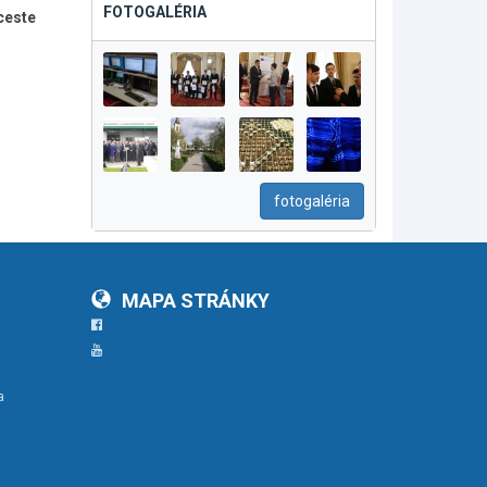
FOTOGALÉRIA
ceste
fotogaléria
MAPA STRÁNKY
Facebook
YouTube
a