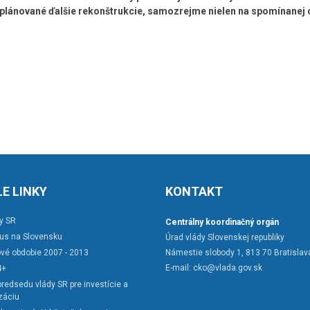
aplánované ďalšie rekonštrukcie, samozrejme nielen na spomínanej 
E LINKY
KONTAKT
y SR
Centrálny koordinačný orgán
rus na Slovensku
Úrad vlády Slovenskej republiky
vé obdobie 2007 - 2013
Námestie slobody 1, 813 70 Bratislav
E-mail:
cko@vlada.gov.sk
4+
redsedu vlády SR pre investície a
záciu