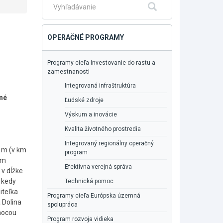
Fulltextové
Hľadať
vyhľadávanie
OPERAČNÉ PROGRAMY
Programy cieľa Investovanie do rastu a
zamestnanosti
Integrovaná infraštruktúra
bné
Ľudské zdroje
Výskum a inovácie
Kvalita životného prostredia
Integrovaný regionálny operačný
 m (v km
program
ím
Efektívna verejná správa
 v dĺžke
 kedy
Technická pomoc
iteľka
Programy cieľa Európska územná
 Dolina
spolupráca
omocou
Program rozvoja vidieka