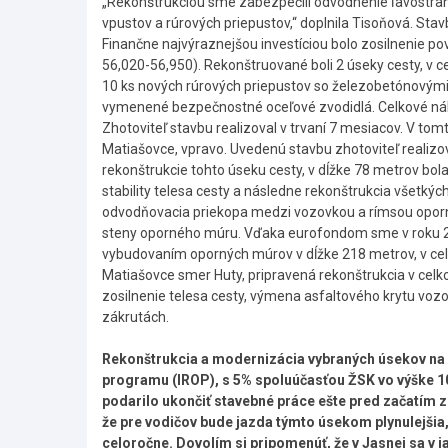
„Rekonštrukciou sme zabezpečili odvodnenie ľavostran
vpustov a rúrových priepustov,“ doplnila Tisoňová. Stav
Finančne najvýraznejšou investíciou bolo zosilnenie 
56,020-56,950). Rekonštruované boli 2 úseky cesty, v c
10 ks nových rúrových priepustov so železobetónovými 
vymenené bezpečnostné oceľové zvodidlá. Celkové nákla
Zhotoviteľ stavbu realizoval v trvaní 7 mesiacov. V tomt
Matiašovce, vpravo. Uvedenú stavbu zhotoviteľ realizova
rekonštrukcie tohto úseku cesty, v dĺžke 78 metrov 
stability telesa cesty a následne rekonštrukcia všetký
odvodňovacia priekopa medzi vozovkou a rímsou opor
steny oporného múru. Vďaka eurofondom sme v roku 2023
vybudovaním oporných múrov v dĺžke 218 metrov, v celkov
Matiašovce smer Huty, pripravená rekonštrukcia v celko
zosilnenie telesa cesty, výmena asfaltového krytu voz
zákrutách.
Rekonštrukcia a modernizácia vybraných úsekov na 
programu (IROP), s 5% spoluúčasťou ŽSK vo výške 10
podarilo ukončiť stavebné práce ešte pred začatím zim
že pre vodičov bude jazda týmto úsekom plynulejšia,
celoročne. Dovolím si pripomenúť, že v Jasnej sa v 