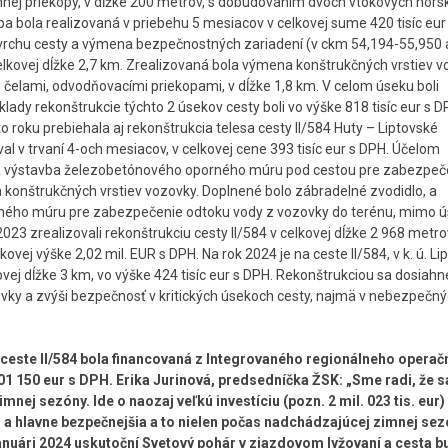
nej priekopy, v dĺžke 200 metrov, s dobudovaním dvoch vtokových hors
ba bola realizovaná v priebehu 5 mesiacov v celkovej sume 420 tisíc eur
povrchu cesty a výmena bezpečnostných zariadení (v ckm 54,194-55,950 
elkovej dĺžke 2,7 km. Zrealizovaná bola výmena konštrukčných vrstiev v
čelami, odvodňovacími priekopami, v dĺžke 1,8 km. V celom úseku boli
dy rekonštrukcie týchto 2 úsekov cesty boli vo výške 818 tisíc eur s D
o roku prebiehala aj rekonštrukcia telesa cesty II/584 Huty – Liptovské
l v trvaní 4-och mesiacov, v celkovej cene 393 tisíc eur s DPH. Účelom
bola výstavba železobetónového oporného múru pod cestou pre zabezpeč
ch konštrukčných vrstiev vozovky. Doplnené bolo zábradelné zvodidlo, a
ného múru pre zabezpečenie odtoku vody z vozovky do terénu, mimo 
 zrealizovali rekonštrukciu cesty II/584 v celkovej dĺžke 2 968 metrov
ej výške 2,02 mil. EUR s DPH. Na rok 2024 je na ceste II/584, v k. ú. Li
vej dĺžke 3 km, vo výške 424 tisíc eur s DPH. Rekonštrukciou sa dosiahn
ovky a zvýši bezpečnosť v kritických úsekoch cesty, najmä v nebezpečn
ceste II/584 bola financovaná z Integrovaného regionálneho opera
1 150 eur s DPH. Erika Jurinová, predsedníčka ŽSK: „Sme radi, že s
nej sezóny. Ide o naozaj veľkú investíciu (pozn. 2 mil. 023 tis. eur)
 a hlavne bezpečnejšia a to nielen počas nadchádzajúcej zimnej sezó
januári 2024 uskutoční Svetový pohár v zjazdovom lyžovaní a cesta b