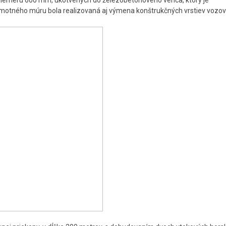
priemeru 600 mm, ukotvených do železobetónového venca, ktorý je
otného múru bola realizovaná aj výmena konštrukčných vrstiev vozov