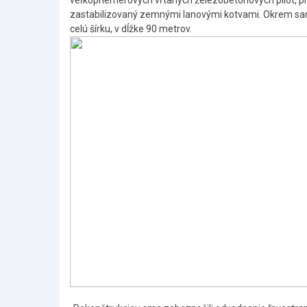
veľkopriemerových vŕtaných železobetónových pilót, 
zastabilizovaný zemnými lanovými kotvami. Okrem sam
celú šírku, v dĺžke 90 metrov.