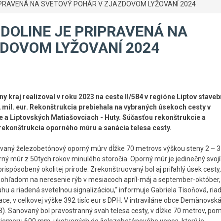
IPRAVENÁ NA SVETOVÝ POHÁR V ZJAZDOVOM LYŽOVANÍ 2024
DOLINE JE PRIPRAVENÁ NA
DOVOM LYŽOVANÍ 2024
y kraj realizoval v roku 2023 na ceste II/584 v regióne Liptov stave
2 mil. eur. Rekonštrukcia prebiehala na vybraných úsekoch cesty v
 a Liptovských Matiašovciach - Huty. Súčasťou rekonštrukcie a
rekonštrukcia oporného múru a sanácia telesa cesty.
ovaný železobetónový oporný múrv dĺžke 70 metrovs výškou steny 2 – 3
ný múr z 50tych rokov minulého storočia. Oporný múr je jedinečný svoj
spôsobený okolitej prírode. Zrekonštruovaný bol aj priľahlý úsek cesty,
s ohľadom na neresenie rýb v mesiacoch apríl-máj a september-október,
a riadená svetelnou signalizáciou,“ informuje Gabriela Tisoňová, riad
e, v celkovej výške 392 tisíc eur s DPH. V intraviláne obce Demänovská
13). Sanovaný bol pravostranný svah telesa cesty, v dĺžke 70 metrov, p