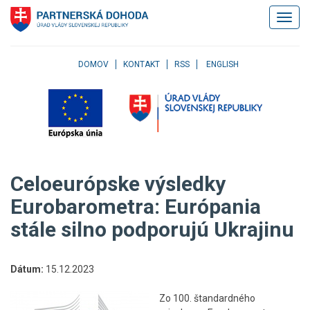
Klávesové
Zobrazi
skratky
navigác
Skočiť
na
obsah
DOMOV
KONTAKT
RSS
ENGLISH
Skočiť
na
hlavné
menu
Skočiť
na
pravé
Celoeurópske výsledky
menu
Skočiť
Eurobarometra: Európania
na
stále silno podporujú Ukrajinu
užívateľské
menu
Skočiť
na
Dátum:
15.12.2023
pätičku
stránky
Zo 100. štandardného