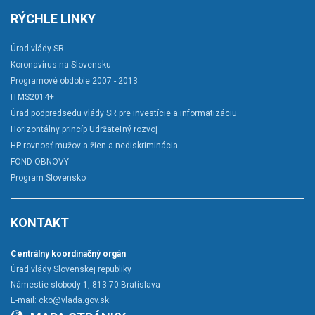
RÝCHLE LINKY
Úrad vlády SR
Koronavírus na Slovensku
Programové obdobie 2007 - 2013
ITMS2014+
Úrad podpredsedu vlády SR pre investície a informatizáciu
Horizontálny princíp Udržateľný rozvoj
HP rovnosť mužov a žien a nediskriminácia
FOND OBNOVY
Program Slovensko
KONTAKT
Centrálny koordinačný orgán
Úrad vlády Slovenskej republiky
Námestie slobody 1, 813 70 Bratislava
E-mail:
cko@vlada.gov.sk