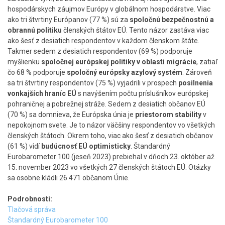
hospodárskych záujmov Európy v globálnom hospodárstve. Viac
ako tri štvrtiny Európanov (77 %) sú za
spoločnú bezpečnostnú a
obrannú politiku
členských štátov EÚ. Tento názor zastáva viac
ako šesť z desiatich respondentov v každom členskom štáte.
Takmer sedem z desiatich respondentov (69 %) podporuje
myšlienku
spoločnej európskej politiky v oblasti migrácie
, zatiaľ
čo 68 % podporuje
spoločný európsky azylový systém
. Zároveň
sa tri štvrtiny respondentov (75 %) vyjadrili v prospech
posilnenia
vonkajších hraníc EÚ
s navýšením počtu príslušníkov európskej
pohraničnej a pobrežnej stráže. Sedem z desiatich občanov EÚ
(70 %) sa domnieva, že Európska únia je
priestorom stability
v
nepokojnom svete. Je to názor väčšiny respondentov vo všetkých
členských štátoch. Okrem toho, viac ako šesť z desiatich občanov
(61 %) vidí
budúcnosť
EÚ
optimisticky
. Štandardný
Eurobarometer 100 (jeseň 2023) prebiehal v dňoch 23. október až
15. november 2023 vo všetkých 27 členských štátoch EÚ. Otázky
sa osobne kládli 26 471 občanom Únie.
Podrobnosti:
Tlačová správa
Štandardný Eurobarometer 100