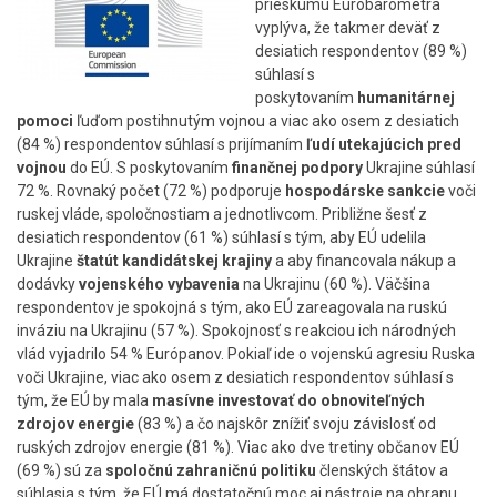
prieskumu Eurobarometra
vyplýva, že takmer deväť z
desiatich respondentov (89 %)
súhlasí s
poskytovaním
humanitárnej
pomoci
ľuďom postihnutým vojnou a viac ako osem z desiatich
(84 %) respondentov súhlasí s prijímaním
ľudí utekajúcich pred
vojnou
do EÚ. S poskytovaním
finančnej podpory
Ukrajine súhlasí
72 %. Rovnaký počet (72 %) podporuje
hospodárske sankcie
voči
ruskej vláde, spoločnostiam a jednotlivcom. Približne šesť z
desiatich respondentov (61 %) súhlasí s tým, aby EÚ udelila
Ukrajine
štatút kandidátskej krajiny
a aby financovala nákup a
dodávky
vojenského vybavenia
na Ukrajinu (60 %). Väčšina
respondentov je spokojná s tým, ako EÚ zareagovala na ruskú
inváziu na Ukrajinu (57 %). Spokojnosť s reakciou ich národných
vlád vyjadrilo 54 % Európanov. Pokiaľ ide o vojenskú agresiu Ruska
voči Ukrajine, viac ako osem z desiatich respondentov súhlasí s
tým, že EÚ by mala
masívne investovať do obnoviteľných
zdrojov energie
(83 %) a čo najskôr znížiť svoju závislosť od
ruských zdrojov energie (81 %). Viac ako dve tretiny občanov EÚ
(69 %) sú za
spoločnú zahraničnú politiku
členských štátov a
súhlasia s tým, že EÚ má dostatočnú moc aj nástroje na obranu