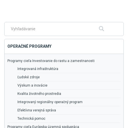
Skočiť
na
hlavné
menu
Fulltextové
Hľadať
vyhľadávanie
OPERAČNÉ PROGRAMY
Programy cieľa Investovanie do rastu a zamestnanosti
Integrovaná infraštruktúra
Ľudské zdroje
Výskum a inovácie
Kvalita životného prostredia
Integrovaný regionálny operačný program
Efektívna verejná správa
Technická pomoc
Programy cieľa Európska územná spolupráca