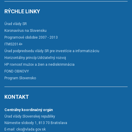
RÝCHLE LINKY
Úrad vlády SR
Koronavírus na Slovensku
Programové obdobie 2007 - 2013
ITMS2014+
Úrad podpredsedu vlády SR pre investície a informatizáciu
Horizontálny princíp Udržateľný rozvoj
HP rovnosť mužov a žien a nediskriminácia
FOND OBNOVY
Program Slovensko
KONTAKT
Centrálny koordinačný orgán
Úrad vlády Slovenskej republiky
Námestie slobody 1, 813 70 Bratislava
E-mail:
cko@vlada.gov.sk