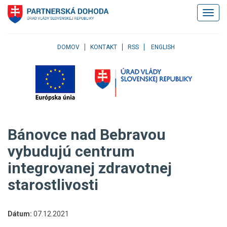
Klávesové
Zobrazi
skratky
navigác
Skočiť
na
obsah
DOMOV
KONTAKT
RSS
ENGLISH
Skočiť
na
hlavné
menu
Skočiť
na
pravé
Bánovce nad Bebravou
menu
Skočiť
vybudujú centrum
na
integrovanej zdravotnej
užívateľské
menu
starostlivosti
Skočiť
na
pätičku
Dátum:
07.12.2021
stránky