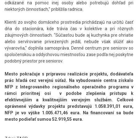
odkázané na pomoc inej osoby alebo potrebujú dohľad pri
niektorých činnostiach," priblížila radnica.
Klienti zo svojho domáceho prostredia prichádzajú na určitú časť
dňa do stacionára, kde trávia čas v kolektíve a pri rôznych
záujmových činnostiach. "Súčasťou bude aj kuchynka pre ohriatie
alebo servírovanie privezených jedál, nebude však slúžiť ako
vývarovňa," doplnila samospráva. Denné centrum pre seniorov so
spoločenskou a oddychovou miestnosťou zase podľa nej poskytne
podobný priestor pre seniorov.
Mesto pokračuje s prípravou realizácie projektu, dodávateľa
prác hľadá cez verejnú súťaž. Na vybudovanie centra získalo
NFP z Integrovaného regionálneho operačného programu v
rámci prioritnej osi v podobe zlepšenia prístupu k
efektívnejším a kvalitnejším verejným službám. Celkové
oprávnené výdavky projektu predstavujú 1.058.391,01 eura,
NFP je vo výške 1.005.471,46 eura. Na financovaní sa bude
mesto podieľať sumou 52.919,55 eura.