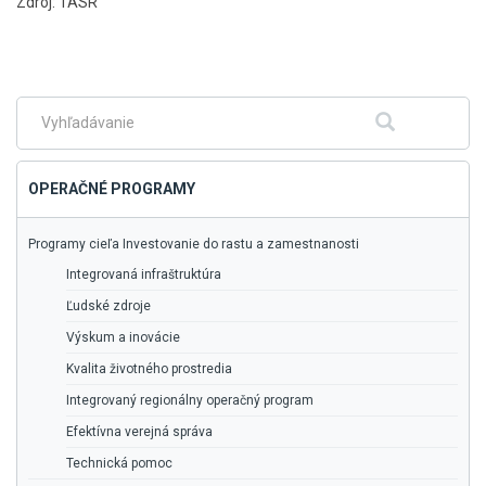
Zdroj: TASR
Skočiť
na
hlavné
menu
Fulltextové
Hľadať
vyhľadávanie
OPERAČNÉ PROGRAMY
Programy cieľa Investovanie do rastu a zamestnanosti
Integrovaná infraštruktúra
Ľudské zdroje
Výskum a inovácie
Kvalita životného prostredia
Integrovaný regionálny operačný program
Efektívna verejná správa
Technická pomoc