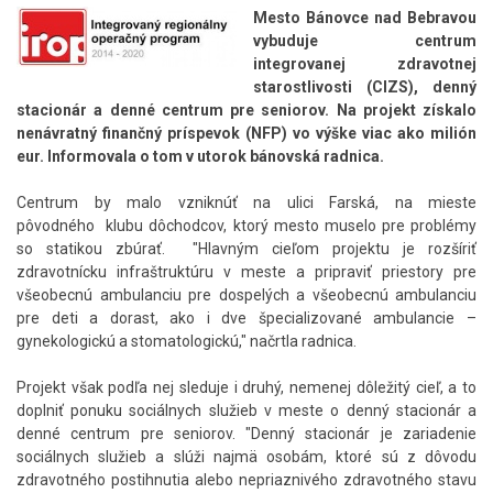
Mesto Bánovce nad Bebravou
vybuduje centrum
integrovanej zdravotnej
starostlivosti (CIZS), denný
stacionár a denné centrum pre seniorov. Na projekt získalo
nenávratný finančný príspevok (NFP) vo výške viac ako milión
eur. Informovala o tom v utorok bánovská radnica.
Centrum by malo vzniknúť na ulici Farská, na mieste
pôvodného klubu dôchodcov, ktorý mesto muselo pre problémy
so statikou zbúrať. "Hlavným cieľom projektu je rozšíriť
zdravotnícku infraštruktúru v meste a pripraviť priestory pre
všeobecnú ambulanciu pre dospelých a všeobecnú ambulanciu
pre deti a dorast, ako i dve špecializované ambulancie –
gynekologickú a stomatologickú," načrtla radnica.
Projekt však podľa nej sleduje i druhý, nemenej dôležitý cieľ, a to
doplniť ponuku sociálnych služieb v meste o denný stacionár a
denné centrum pre seniorov. "Denný stacionár je zariadenie
sociálnych služieb a slúži najmä osobám, ktoré sú z dôvodu
zdravotného postihnutia alebo nepriaznivého zdravotného stavu