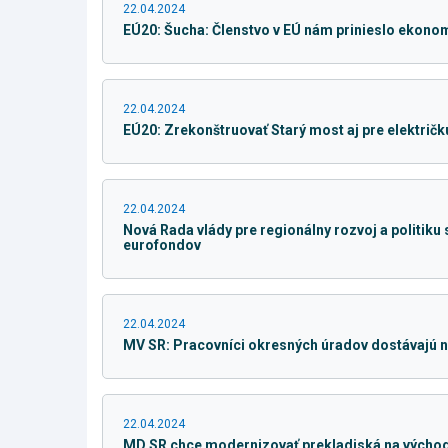
22.04.2024
EÚ20: Šucha: Členstvo v EÚ nám prinieslo ekonom
22.04.2024
EÚ20: Zrekonštruovať Starý most aj pre električ
22.04.2024
Nová Rada vlády pre regionálny rozvoj a politik
eurofondov
22.04.2024
MV SR: Pracovníci okresných úradov dostávajú n
22.04.2024
MD SR chce modernizovať prekladiská na východ