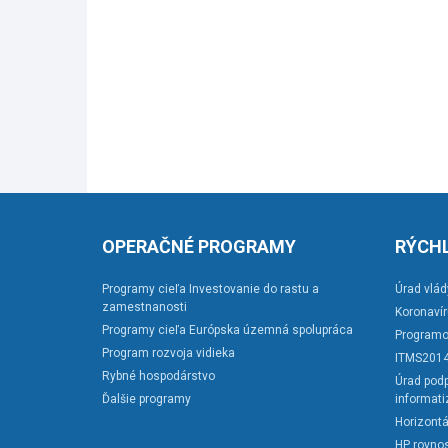
OPERAČNÉ PROGRAMY
RÝCHL
Programy cieľa Investovanie do rastu a
Úrad vlád
zamestnanosti
Koronaví
Programy cieľa Európska územná spolupráca
Programo
Program rozvoja vidieka
ITMS201
Rybné hospodárstvo
Úrad podp
Ďalšie programy
informati
Horizontá
HP rovnos