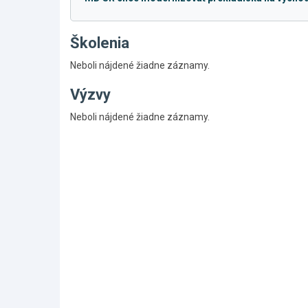
Školenia
Neboli nájdené žiadne záznamy.
Výzvy
Skočiť
Neboli nájdené žiadne záznamy.
na
hlavné
menu