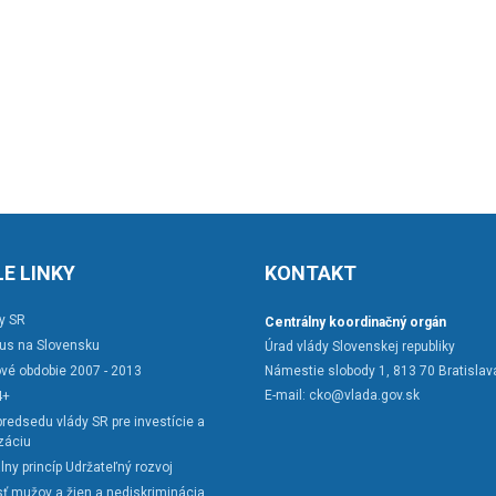
E LINKY
KONTAKT
y SR
Centrálny koordinačný orgán
rus na Slovensku
Úrad vlády Slovenskej republiky
vé obdobie 2007 - 2013
Námestie slobody 1, 813 70 Bratislav
E-mail:
cko@vlada.gov.sk
4+
redsedu vlády SR pre investície a
záciu
lny princíp Udržateľný rozvoj
ť mužov a žien a nediskriminácia