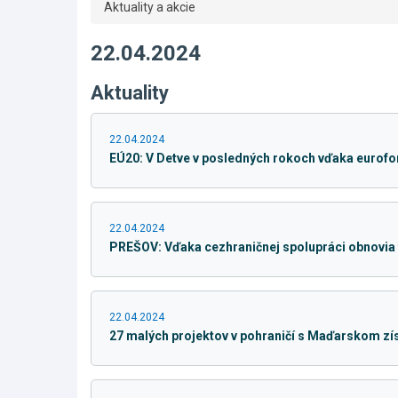
Aktuality a akcie
22.04.2024
Aktuality
22.04.2024
EÚ20: V Detve v posledných rokoch vďaka eurofon
22.04.2024
PREŠOV: Vďaka cezhraničnej spolupráci obnovia t
22.04.2024
27 malých projektov v pohraničí s Maďarskom zís