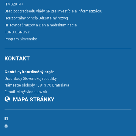
ITMS2014+
Úrad podpredsedu vlády SR pre investície a informatizáciu
Horizontálny princíp Udržateľný rozvoj
HP rovnosť mužov a žien a nediskriminácia
FOND OBNOVY
Program Slovensko
KONTAKT
Centrálny koordinačný orgán
Úrad vlády Slovenskej republiky
Námestie slobody 1, 813 70 Bratislava
E-mail:
cko@vlada.gov.sk
MAPA STRÁNKY
Facebook
YouTube