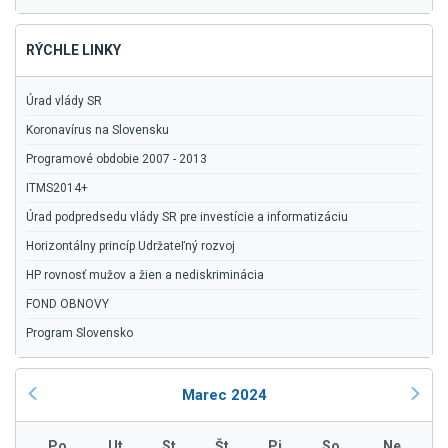
RÝCHLE LINKY
Úrad vlády SR
Koronavírus na Slovensku
Programové obdobie 2007 - 2013
ITMS2014+
Úrad podpredsedu vlády SR pre investície a informatizáciu
Horizontálny princíp Udržateľný rozvoj
HP rovnosť mužov a žien a nediskriminácia
FOND OBNOVY
Program Slovensko
Marec 2024
Po
Ut
St
Št
Pi
So
Ne