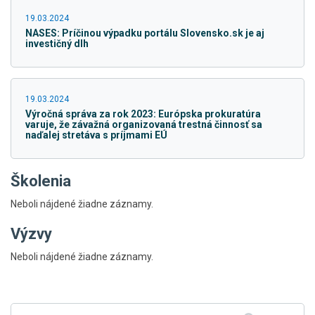
19.03.2024
​NASES: Príčinou výpadku portálu Slovensko.sk je aj
investičný dlh
19.03.2024
Výročná správa za rok 2023: Európska prokuratúra
varuje, že závažná organizovaná trestná činnosť sa
naďalej stretáva s príjmami EÚ
Školenia
Neboli nájdené žiadne záznamy.
Výzvy
Skočiť
Neboli nájdené žiadne záznamy.
na
hlavné
menu