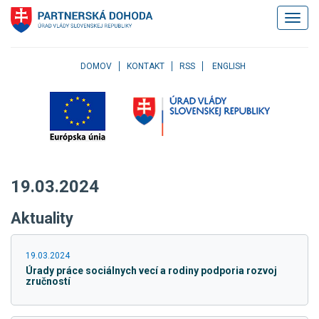
Klávesové
Zobrazi
skratky
navigác
Skočiť
na
obsah
DOMOV
KONTAKT
RSS
ENGLISH
Skočiť
na
hlavné
menu
Skočiť
na
pravé
19.03.2024
menu
Skočiť
Aktuality
na
užívateľské
menu
19.03.2024
Skočiť
Úrady práce sociálnych vecí a rodiny podporia rozvoj
na
zručností
pätičku
stránky