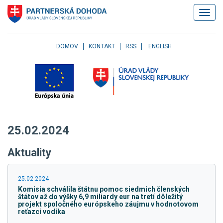
Klávesové
Zobrazi
skratky
navigác
Skočiť
na
obsah
DOMOV
KONTAKT
RSS
ENGLISH
Skočiť
na
hlavné
menu
Skočiť
na
pravé
25.02.2024
menu
Skočiť
Aktuality
na
užívateľské
menu
25.02.2024
Skočiť
Komisia schválila štátnu pomoc siedmich členských
na
štátov až do výšky 6,9 miliardy eur na tretí dôležitý
pätičku
projekt spoločného európskeho záujmu v hodnotovom
reťazci vodíka
stránky