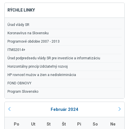
RÝCHLE LINKY
Úrad vlády SR
Koronavírus na Slovensku
Programové obdobie 2007 - 2013
ITMS2014+
Úrad podpredsedu vlády SR pre investície a informatizáciu
Horizontálny princíp Udržateľný rozvoj
HP rovnosť mužov a žien a nediskriminácia
FOND OBNOVY
Program Slovensko
Február 2024
Po
Ut
St
Št
Pi
So
Ne