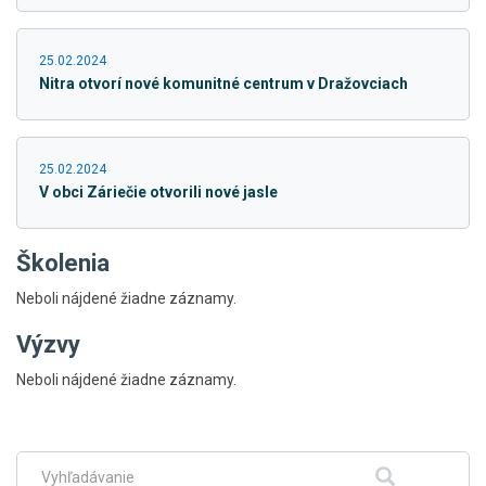
25.02.2024
Nitra otvorí nové komunitné centrum v Dražovciach
25.02.2024
V obci Záriečie otvorili nové jasle
Školenia
Neboli nájdené žiadne záznamy.
Výzvy
Skočiť
Neboli nájdené žiadne záznamy.
na
hlavné
menu
Fulltextové
Hľadať