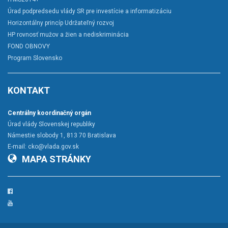
Úrad podpredsedu vlády SR pre investície a informatizáciu
Horizontálny princíp Udržateľný rozvoj
HP rovnosť mužov a žien a nediskriminácia
FOND OBNOVY
Program Slovensko
KONTAKT
Centrálny koordinačný orgán
Úrad vlády Slovenskej republiky
Námestie slobody 1, 813 70 Bratislava
E-mail:
cko@vlada.gov.sk
MAPA STRÁNKY
Facebook
YouTube