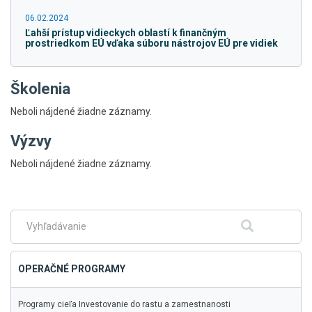
06.02.2024
Ľahší prístup vidieckych oblastí k finančným
prostriedkom EÚ vďaka súboru nástrojov EÚ pre vidiek
Školenia
Neboli nájdené žiadne záznamy.
Výzvy
Skočiť
Neboli nájdené žiadne záznamy.
na
hlavné
menu
Fulltextové
Hľadať
vyhľadávanie
OPERAČNÉ PROGRAMY
Programy cieľa Investovanie do rastu a zamestnanosti