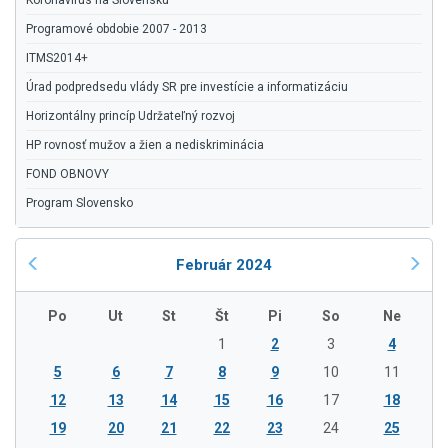
Koronavírus na Slovensku
Programové obdobie 2007 - 2013
ITMS2014+
Úrad podpredsedu vlády SR pre investície a informatizáciu
Horizontálny princíp Udržateľný rozvoj
HP rovnosť mužov a žien a nediskriminácia
FOND OBNOVY
Program Slovensko
Február 2024
Po
Ut
St
Št
Pi
So
Ne
1
2
3
4
5
6
7
8
9
10
11
12
13
14
15
16
17
18
19
20
21
22
23
24
25