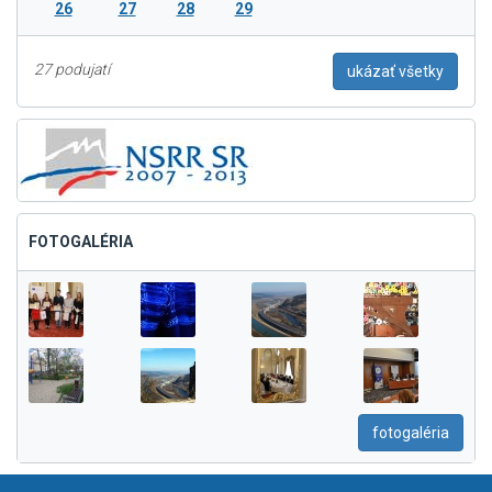
26
27
28
29
27 podujatí
ukázať všetky
FOTOGALÉRIA
fotogaléria