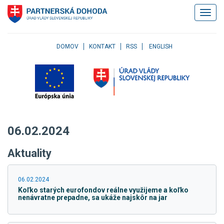
Klávesové
Zobrazi
skratky
navigác
Skočiť
na
obsah
DOMOV
KONTAKT
RSS
ENGLISH
Skočiť
na
hlavné
menu
Skočiť
na
pravé
06.02.2024
menu
Skočiť
Aktuality
na
užívateľské
menu
06.02.2024
Skočiť
Koľko starých eurofondov reálne využijeme a koľko
na
nenávratne prepadne, sa ukáže najskôr na jar
pätičku
stránky