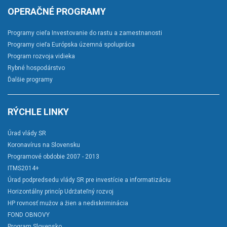
OPERAČNÉ PROGRAMY
Programy cieľa Investovanie do rastu a zamestnanosti
Programy cieľa Európska územná spolupráca
Program rozvoja vidieka
Rybné hospodárstvo
Ďalšie programy
RÝCHLE LINKY
Úrad vlády SR
Koronavírus na Slovensku
Programové obdobie 2007 - 2013
ITMS2014+
Úrad podpredsedu vlády SR pre investície a informatizáciu
Horizontálny princíp Udržateľný rozvoj
HP rovnosť mužov a žien a nediskriminácia
FOND OBNOVY
Program Slovensko