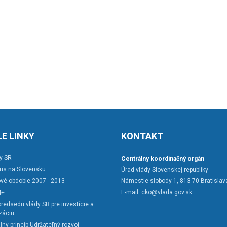
E LINKY
KONTAKT
y SR
Centrálny koordinačný orgán
rus na Slovensku
Úrad vlády Slovenskej republiky
vé obdobie 2007 - 2013
Námestie slobody 1, 813 70 Bratislav
E-mail:
cko@vlada.gov.sk
4+
redsedu vlády SR pre investície a
záciu
lny princíp Udržateľný rozvoj