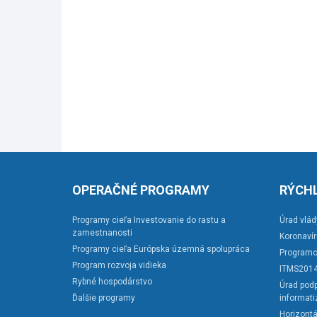
OPERAČNÉ PROGRAMY
RÝCHL
Programy cieľa Investovanie do rastu a
Úrad vlád
zamestnanosti
Koronaví
Programy cieľa Európska územná spolupráca
Programo
Program rozvoja vidieka
ITMS201
Rybné hospodárstvo
Úrad podp
Ďalšie programy
informati
Horizontá