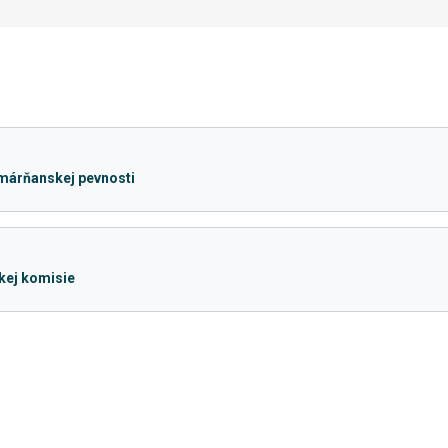
márňanskej pevnosti
kej komisie