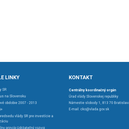
E LINKY
KONTAKT
y SR
Centrálny koordinačný orgán
rus na Slovensku
Úrad vlády Slovenskej republiky
vé obdobie 2007 - 2013
Námestie slobody 1, 813 70 Bratislav
E-mail:
cko@vlada.gov.sk
4+
redsedu vlády SR pre investície a
záciu
lny princíp Udržateľný rozvoj