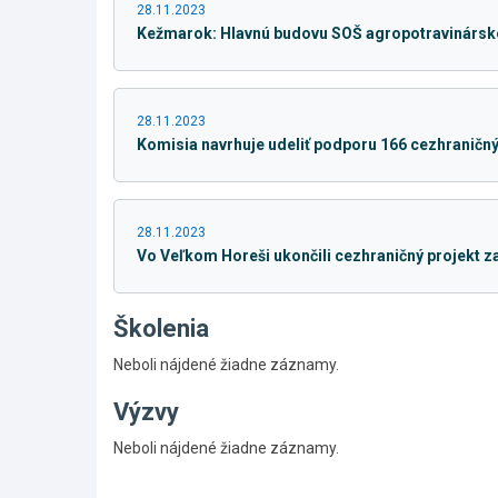
28.11.2023
Kežmarok: Hlavnú budovu SOŠ agropotravinárskej
28.11.2023
Komisia navrhuje udeliť podporu 166 cezhraničný
28.11.2023
Vo Veľkom Horeši ukončili cezhraničný projekt 
Školenia
Neboli nájdené žiadne záznamy.
Výzvy
Skočiť
Neboli nájdené žiadne záznamy.
na
hlavné