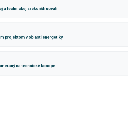
 a technickej zrekonštruovali
m projektom v oblasti energetiky
zameraný na technické konope