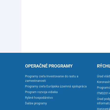
OPERAČNÉ PROGRAMY
RÝCHL
Programy cieľa Investovanie do rastu a
Úrad vlád
zamestnanosti
Koronaví
Programy cieľa Európska územná spolupráca
Programo
Program rozvoja vidieka
ITMS201
Rybné hospodárstvo
Úrad podp
Ďalšie programy
informati
Horizontá