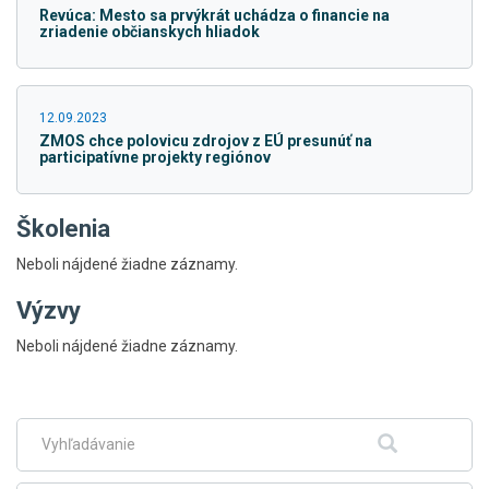
Revúca: Mesto sa prvýkrát uchádza o financie na
zriadenie občianskych hliadok
12.09.2023
ZMOS chce polovicu zdrojov z EÚ presunúť na
participatívne projekty regiónov
Školenia
Neboli nájdené žiadne záznamy.
Výzvy
Skočiť
Neboli nájdené žiadne záznamy.
na
hlavné
menu
Fulltextové
Hľadať
vyhľadávanie