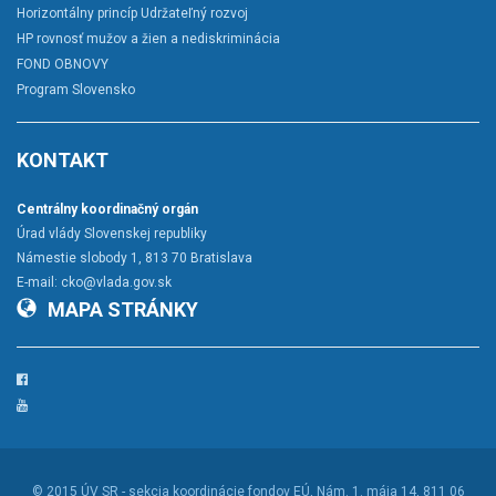
Horizontálny princíp Udržateľný rozvoj
HP rovnosť mužov a žien a nediskriminácia
FOND OBNOVY
Program Slovensko
KONTAKT
Centrálny koordinačný orgán
Úrad vlády Slovenskej republiky
Námestie slobody 1, 813 70 Bratislava
E-mail:
cko@vlada.gov.sk
MAPA STRÁNKY
Facebook
YouTube
© 2015
ÚV SR - sekcia koordinácie fondov EÚ
, Nám. 1. mája 14, 811 06