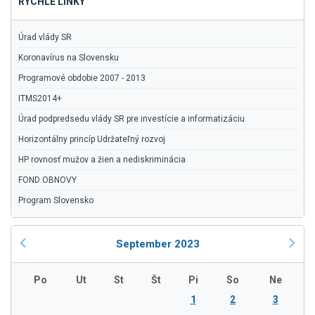
RÝCHLE LINKY
Úrad vlády SR
Koronavírus na Slovensku
Programové obdobie 2007 - 2013
ITMS2014+
Úrad podpredsedu vlády SR pre investície a informatizáciu
Horizontálny princíp Udržateľný rozvoj
HP rovnosť mužov a žien a nediskriminácia
FOND OBNOVY
Program Slovensko
September 2023
Po
Ut
St
Št
Pi
So
Ne
1
2
3