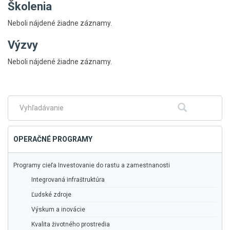
Školenia
Neboli nájdené žiadne záznamy.
Výzvy
Skočiť
Neboli nájdené žiadne záznamy.
na
hlavné
menu
Fulltextové
Hľadať
vyhľadávanie
OPERAČNÉ PROGRAMY
Programy cieľa Investovanie do rastu a zamestnanosti
Integrovaná infraštruktúra
Ľudské zdroje
Výskum a inovácie
Kvalita životného prostredia