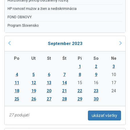
Horizontálny princíp Udržateľný rozvoj
HP rovnosť mužov a žien a nediskriminácia
FOND OBNOVY
Program Slovensko
September 2023
Po
Ut
St
Št
Pi
So
Ne
1
2
3
4
5
6
7
8
9
10
11
12
13
14
15
16
17
18
19
20
21
22
23
24
25
26
27
28
29
30
27 podujatí
ukázať všetky