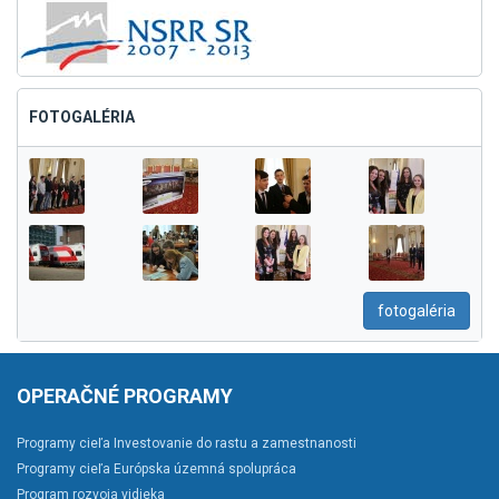
FOTOGALÉRIA
fotogaléria
OPERAČNÉ PROGRAMY
Programy cieľa Investovanie do rastu a zamestnanosti
Programy cieľa Európska územná spolupráca
Program rozvoja vidieka