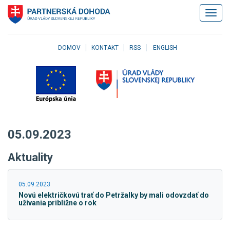
Klávesové
Zobrazi
skratky
navigác
Skočiť
na
obsah
DOMOV
KONTAKT
RSS
ENGLISH
Skočiť
na
hlavné
menu
Skočiť
na
pravé
05.09.2023
menu
Skočiť
Aktuality
na
užívateľské
menu
05.09.2023
Skočiť
Novú električkovú trať do Petržalky by mali odovzdať do
na
užívania približne o rok
pätičku
stránky