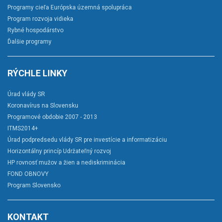
Programy cieľa Európska územná spolupráca
Program rozvoja vidieka
Rybné hospodárstvo
Ďalšie programy
RÝCHLE LINKY
Úrad vlády SR
Koronavírus na Slovensku
Programové obdobie 2007 - 2013
ITMS2014+
Úrad podpredsedu vlády SR pre investície a informatizáciu
Horizontálny princíp Udržateľný rozvoj
HP rovnosť mužov a žien a nediskriminácia
FOND OBNOVY
Program Slovensko
KONTAKT