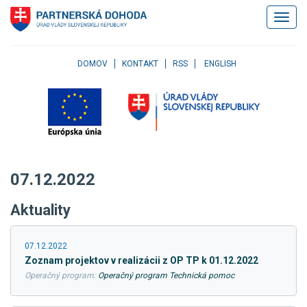
Klávesové
Zobrazi
skratky
navigác
Skočiť
na
obsah
DOMOV
KONTAKT
RSS
ENGLISH
Skočiť
na
hlavné
menu
Skočiť
na
pravé
07.12.2022
menu
Skočiť
Aktuality
na
užívateľské
menu
07.12.2022
Skočiť
Zoznam projektov v realizácii z OP TP k 01.12.2022
na
Operačný program:
Operačný program Technická pomoc
pätičku
stránky