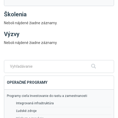
Školenia
Neboli nájdené žiadne záznamy.
Výzvy
Skočiť
Neboli nájdené žiadne záznamy.
na
hlavné
menu
Fulltextové
Hľadať
vyhľadávanie
OPERAČNÉ PROGRAMY
Programy cieľa Investovanie do rastu a zamestnanosti
Integrovaná infraštruktúra
Ľudské zdroje