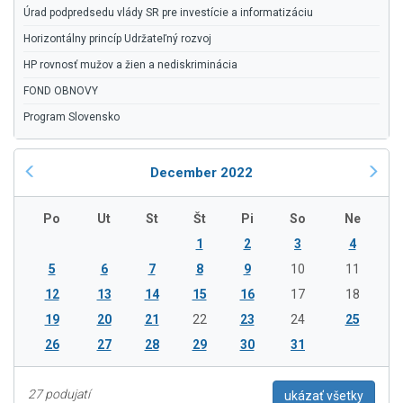
Úrad podpredsedu vlády SR pre investície a informatizáciu
Horizontálny princíp Udržateľný rozvoj
HP rovnosť mužov a žien a nediskriminácia
FOND OBNOVY
Program Slovensko
December 2022
Po
Ut
St
Št
Pi
So
Ne
1
2
3
4
5
6
7
8
9
10
11
12
13
14
15
16
17
18
19
20
21
22
23
24
25
26
27
28
29
30
31
27 podujatí
ukázať všetky