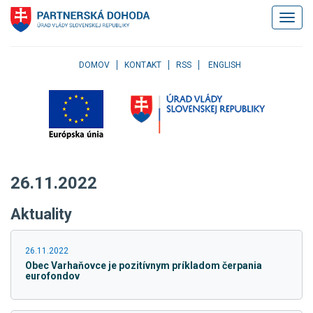
Klávesové
Zobrazi
skratky
navigác
Skočiť
na
obsah
DOMOV
KONTAKT
RSS
ENGLISH
Skočiť
na
hlavné
menu
Skočiť
na
pravé
26.11.2022
menu
Skočiť
Aktuality
na
užívateľské
menu
26.11.2022
Skočiť
Obec Varhaňovce je pozitívnym príkladom čerpania
na
eurofondov
pätičku
stránky