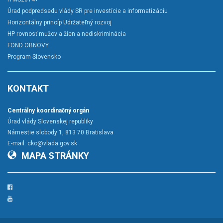
Úrad podpredsedu vlády SR pre investície a informatizáciu
Horizontálny princíp Udržateľný rozvoj
HP rovnosť mužov a žien a nediskriminácia
FOND OBNOVY
Program Slovensko
KONTAKT
Centrálny koordinačný orgán
Úrad vlády Slovenskej republiky
Námestie slobody 1, 813 70 Bratislava
E-mail:
cko@vlada.gov.sk
MAPA STRÁNKY
Facebook
YouTube