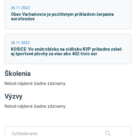
26.11.2022
Obec Varhaňovce je pozitívnym príkladom čerpania
eurofondov
26.11.2022
KOŠICE: Vo vnútrobloku na sídlisku KVP pribudne zeleň
aj športové plochy za viac ako 402-tisíc eur
Školenia
Neboli nájdené žiadne záznamy.
Výzvy
Skočiť
Neboli nájdené žiadne záznamy.
na
hlavné
menu
Fulltextové
Hľadať