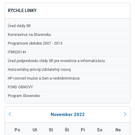
RÝCHLE LINKY
Úrad vlády SR
Koronavírus na Slovensku
Programové obdobie 2007 - 2013
ITMS2014+
Úrad podpredsedu vlády SR pre investície a informatizáciu
Horizontálny princíp Udržateľný rozvoj
HP rovnosť mužov a žien a nediskriminácia
FOND OBNOVY
Program Slovensko
November 2022
Po
Ut
St
Št
Pi
So
Ne