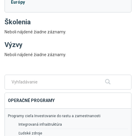
Európy
Školenia
Neboli nájdené žiadne záznamy.
Výzvy
Skočiť
Neboli nájdené žiadne záznamy.
na
hlavné
menu
Fulltextové
Hľadať
vyhľadávanie
OPERAČNÉ PROGRAMY
Programy cieľa Investovanie do rastu a zamestnanosti
Integrovaná infraštruktúra
Ľudské zdroje