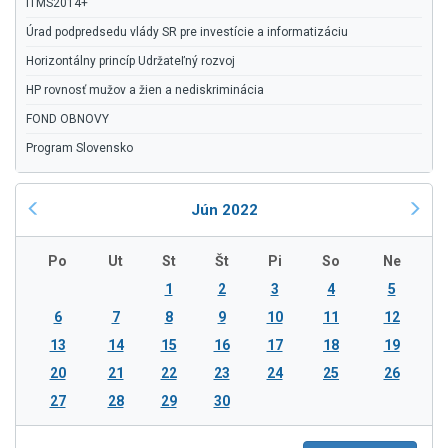
ITMS2014+
Úrad podpredsedu vlády SR pre investície a informatizáciu
Horizontálny princíp Udržateľný rozvoj
HP rovnosť mužov a žien a nediskriminácia
FOND OBNOVY
Program Slovensko
Jún 2022
Po
Ut
St
Št
Pi
So
Ne
1
2
3
4
5
6
7
8
9
10
11
12
13
14
15
16
17
18
19
20
21
22
23
24
25
26
27
28
29
30