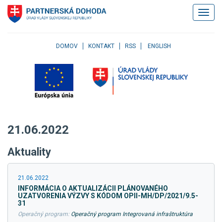
Klávesové
Zobrazi
skratky
navigác
Skočiť
na
obsah
DOMOV
KONTAKT
RSS
ENGLISH
Skočiť
na
hlavné
menu
Skočiť
na
pravé
21.06.2022
menu
Skočiť
Aktuality
na
užívateľské
menu
21.06.2022
Skočiť
INFORMÁCIA O AKTUALIZÁCII PLÁNOVANÉHO
na
UZATVORENIA VÝZVY S KÓDOM OPII-MH/DP/2021/9.5-
pätičku
31
stránky
Operačný program:
Operačný program Integrovaná infraštruktúra