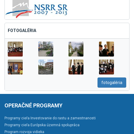
FOTOGALÉRIA
fotogaléria
OPERAČNÉ PROGRAMY
Programy cieľa Investovanie do rastu a zamestnanosti
Programy cieľa Európska územná spolupráca
Program rozvoja vidieka