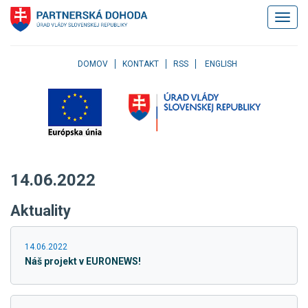
Klávesové
Zobrazi
skratky
navigác
Skočiť
na
obsah
DOMOV
KONTAKT
RSS
ENGLISH
Skočiť
na
hlavné
menu
Skočiť
na
pravé
14.06.2022
menu
Skočiť
Aktuality
na
užívateľské
menu
14.06.2022
Skočiť
Náš projekt v EURONEWS!
na
pätičku
stránky