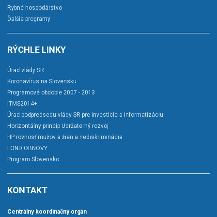
Rybné hospodárstvo
Ďalšie programy
RÝCHLE LINKY
Úrad vlády SR
Koronavírus na Slovensku
Programové obdobie 2007 - 2013
ITMS2014+
Úrad podpredsedu vlády SR pre investície a informatizáciu
Horizontálny princíp Udržateľný rozvoj
HP rovnosť mužov a žien a nediskriminácia
FOND OBNOVY
Program Slovensko
KONTAKT
Centrálny koordinačný orgán