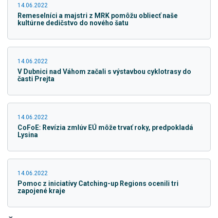
14.06.2022
Remeselníci a majstri z MRK pomôžu obliecť naše
kultúrne dedičstvo do nového šatu
14.06.2022
V Dubnici nad Váhom začali s výstavbou cyklotrasy do
časti Prejta
14.06.2022
CoFoE: Revízia zmlúv EÚ môže trvať roky, predpokladá
Lysina
14.06.2022
Pomoc z iniciatívy Catching-up Regions ocenili tri
zapojené kraje