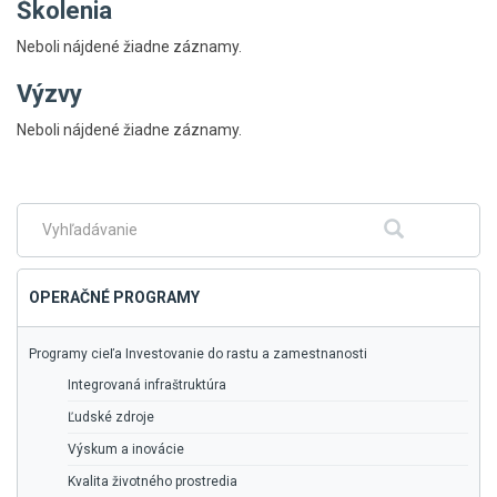
Školenia
Neboli nájdené žiadne záznamy.
Výzvy
Skočiť
Neboli nájdené žiadne záznamy.
na
hlavné
menu
Fulltextové
Hľadať
vyhľadávanie
OPERAČNÉ PROGRAMY
Programy cieľa Investovanie do rastu a zamestnanosti
Integrovaná infraštruktúra
Ľudské zdroje
Výskum a inovácie
Kvalita životného prostredia