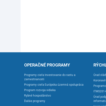
OPERAČNÉ PROGRAMY
RÝCHL
Programy cieľa Investovanie do rastu a
Úrad vlád
zamestnanosti
Koronaví
Programy cieľa Európska územná spolupráca
Programo
Program rozvoja vidieka
ITMS201
Rybné hospodárstvo
Úrad podp
Ďalšie programy
informati