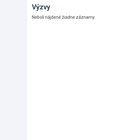
Výzvy
Skočiť
Neboli nájdené žiadne záznamy.
na
hlavné
menu