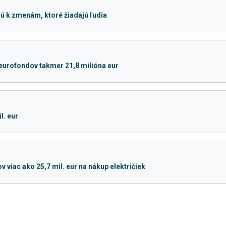
ú k zmenám, ktoré žiadajú ľudia
 eurofondov takmer 21,8 milióna eur
l. eur
viac ako 25,7 mil. eur na nákup električiek