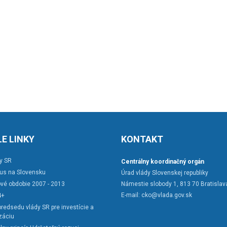
E LINKY
KONTAKT
y SR
Centrálny koordinačný orgán
rus na Slovensku
Úrad vlády Slovenskej republiky
vé obdobie 2007 - 2013
Námestie slobody 1, 813 70 Bratislav
E-mail:
cko@vlada.gov.sk
4+
redsedu vlády SR pre investície a
záciu