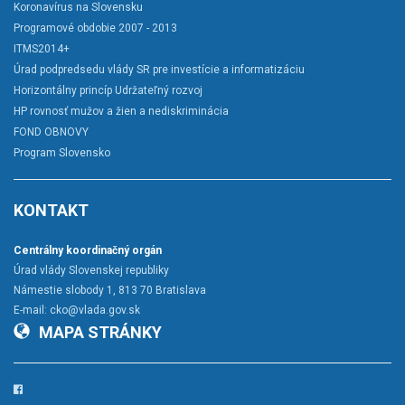
Koronavírus na Slovensku
Programové obdobie 2007 - 2013
ITMS2014+
Úrad podpredsedu vlády SR pre investície a informatizáciu
Horizontálny princíp Udržateľný rozvoj
HP rovnosť mužov a žien a nediskriminácia
FOND OBNOVY
Program Slovensko
KONTAKT
Centrálny koordinačný orgán
Úrad vlády Slovenskej republiky
Námestie slobody 1, 813 70 Bratislava
E-mail:
cko@vlada.gov.sk
MAPA STRÁNKY
Facebook