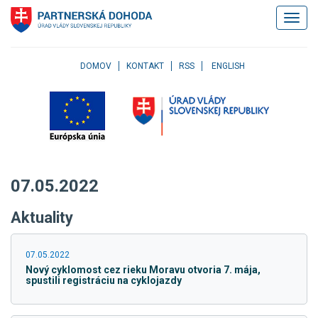
Klávesové
Zobrazi
skratky
navigác
Skočiť
na
obsah
DOMOV
KONTAKT
RSS
ENGLISH
Skočiť
na
hlavné
menu
Skočiť
na
pravé
07.05.2022
menu
Skočiť
Aktuality
na
užívateľské
menu
07.05.2022
Skočiť
Nový cyklomost cez rieku Moravu otvoria 7. mája,
na
spustili registráciu na cyklojazdy
pätičku
stránky