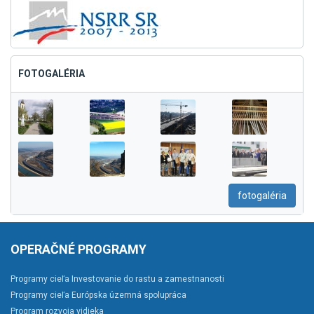
FOTOGALÉRIA
fotogaléria
OPERAČNÉ PROGRAMY
Programy cieľa Investovanie do rastu a zamestnanosti
Programy cieľa Európska územná spolupráca
Program rozvoja vidieka