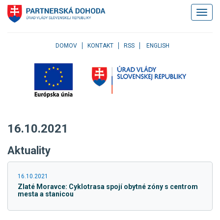
Klávesové
Zobrazi
skratky
navigác
Skočiť
na
obsah
DOMOV
KONTAKT
RSS
ENGLISH
Skočiť
na
hlavné
menu
Skočiť
na
pravé
16.10.2021
menu
Skočiť
Aktuality
na
užívateľské
menu
16.10.2021
Skočiť
Zlaté Moravce: Cyklotrasa spojí obytné zóny s centrom
na
mesta a stanicou
pätičku
stránky