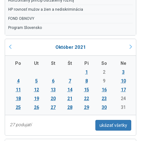
Horizontálny princíp Udržateľný rozvoj
HP rovnosť mužov a žien a nediskriminácia
FOND OBNOVY
Program Slovensko
Október 2021
Po
Ut
St
Št
Pi
So
Ne
1
2
3
4
5
6
7
8
9
10
11
12
13
14
15
16
17
18
19
20
21
22
23
24
25
26
27
28
29
30
31
27 podujatí
ukázať všetky