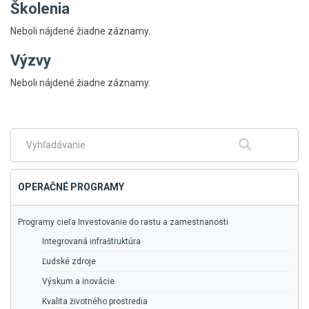
Školenia
Neboli nájdené žiadne záznamy.
Výzvy
Skočiť
Neboli nájdené žiadne záznamy.
na
hlavné
menu
Fulltextové
Hľadať
vyhľadávanie
OPERAČNÉ PROGRAMY
Programy cieľa Investovanie do rastu a zamestnanosti
Integrovaná infraštruktúra
Ľudské zdroje
Výskum a inovácie
Kvalita životného prostredia