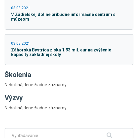
03.08.2021
V Zádielskej doline pribudne informačné centrum s
múzeom
03.08.2021
Záhorská Bystrica získa 1,93 mil. eur na zvýšenie
kapacity základnej školy
Školenia
Neboli nájdené žiadne záznamy.
Výzvy
Skočiť
Neboli nájdené žiadne záznamy.
na
hlavné
menu
Fulltextové
Hľadať