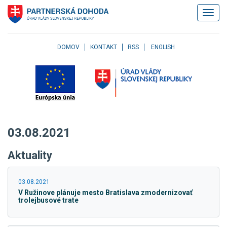
Klávesové
Zobrazi
skratky
navigác
Skočiť
na
obsah
DOMOV
KONTAKT
RSS
ENGLISH
Skočiť
na
hlavné
menu
Skočiť
na
pravé
03.08.2021
menu
Skočiť
Aktuality
na
užívateľské
menu
03.08.2021
Skočiť
V Ružinove plánuje mesto Bratislava zmodernizovať
na
trolejbusové trate
pätičku
stránky