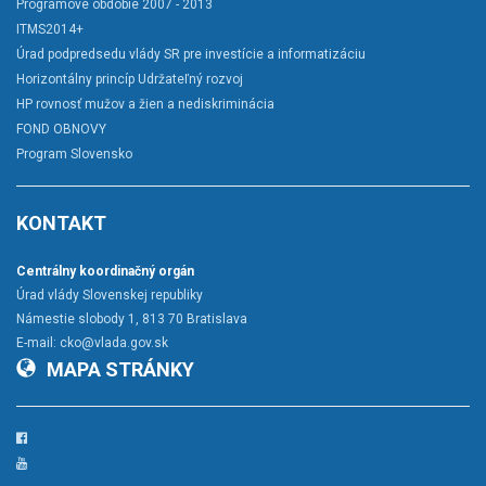
Programové obdobie 2007 - 2013
ITMS2014+
Úrad podpredsedu vlády SR pre investície a informatizáciu
Horizontálny princíp Udržateľný rozvoj
HP rovnosť mužov a žien a nediskriminácia
FOND OBNOVY
Program Slovensko
KONTAKT
Centrálny koordinačný orgán
Úrad vlády Slovenskej republiky
Námestie slobody 1, 813 70 Bratislava
E-mail:
cko@vlada.gov.sk
MAPA STRÁNKY
Facebook
YouTube