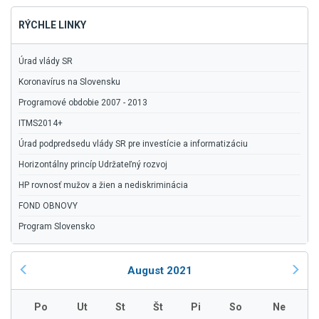
RÝCHLE LINKY
Úrad vlády SR
Koronavírus na Slovensku
Programové obdobie 2007 - 2013
ITMS2014+
Úrad podpredsedu vlády SR pre investície a informatizáciu
Horizontálny princíp Udržateľný rozvoj
HP rovnosť mužov a žien a nediskriminácia
FOND OBNOVY
Program Slovensko
August 2021
Po
Ut
St
Št
Pi
So
Ne