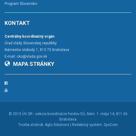
Program Slovensko
KONTAKT
Centrálny koordinačný orgán
Úrad vlády Slovenskej republiky
Námestie slobody 1, 813 70 Bratislava
E-mail:
cko@vlada.gov.sk
MAPA STRÁNKY
Facebook
YouTube
© 2015
ÚV SR - sekcia koordinácie fondov EÚ
, Nám. 1. mája 14, 811 06
Bratislava
Tvorba stránok:
Aglo Solutions |
Redakčný systém:
SysCom