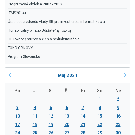
Programové obdobie 2007 - 2013
ITMS2014+
Úrad podpredsedu vlády SR pre investície a informatizáciu
Horizontálny princíp Udržateľný rozvoj
HP rovnosť mužov a žien a nediskriminácia
FOND OBNOVY
Program Slovensko
Máj 2021
Po
Ut
St
Št
Pi
So
Ne
1
2
3
4
5
6
7
8
9
10
11
12
13
14
15
16
17
18
19
20
21
22
23
24
25
26
27
28
29
30