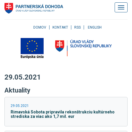
Klávesové
Zobrazi
skratky
navigác
Skočiť
na
obsah
DOMOV
KONTAKT
RSS
ENGLISH
Skočiť
na
hlavné
menu
Skočiť
na
pravé
29.05.2021
menu
Skočiť
Aktuality
na
užívateľské
menu
29.05.2021
Skočiť
Rimavská Sobota pripravila rekonštrukciu kultúrneho
na
strediska za viac ako 1,7 mil. eur
pätičku
stránky