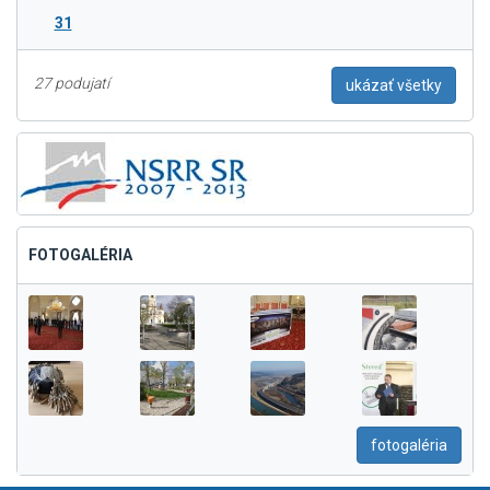
31
27 podujatí
ukázať všetky
FOTOGALÉRIA
fotogaléria