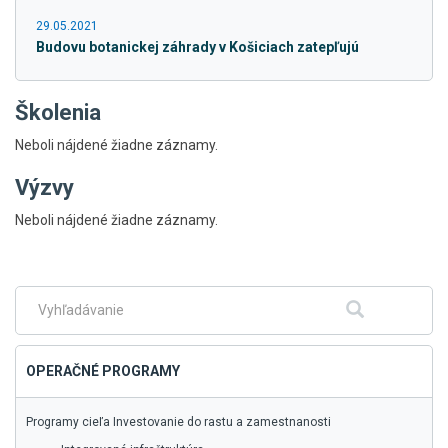
29.05.2021
Budovu botanickej záhrady v Košiciach zatepľujú
Školenia
Neboli nájdené žiadne záznamy.
Výzvy
Skočiť
Neboli nájdené žiadne záznamy.
na
hlavné
menu
Fulltextové
Hľadať
vyhľadávanie
OPERAČNÉ PROGRAMY
Programy cieľa Investovanie do rastu a zamestnanosti