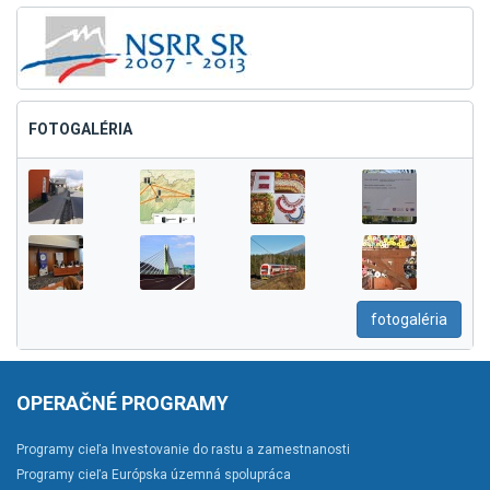
FOTOGALÉRIA
fotogaléria
OPERAČNÉ PROGRAMY
Programy cieľa Investovanie do rastu a zamestnanosti
Programy cieľa Európska územná spolupráca