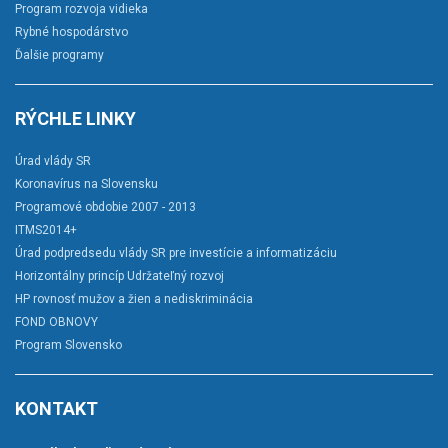
Program rozvoja vidieka
Rybné hospodárstvo
Ďalšie programy
RÝCHLE LINKY
Úrad vlády SR
Koronavírus na Slovensku
Programové obdobie 2007 - 2013
ITMS2014+
Úrad podpredsedu vlády SR pre investície a informatizáciu
Horizontálny princíp Udržateľný rozvoj
HP rovnosť mužov a žien a nediskriminácia
FOND OBNOVY
Program Slovensko
KONTAKT