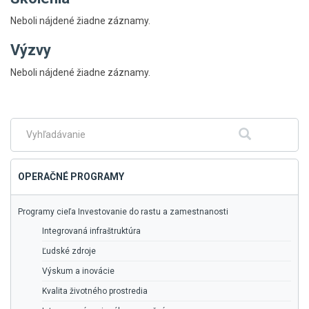
Neboli nájdené žiadne záznamy.
Výzvy
Skočiť
Neboli nájdené žiadne záznamy.
na
hlavné
menu
Fulltextové
Hľadať
vyhľadávanie
OPERAČNÉ PROGRAMY
Programy cieľa Investovanie do rastu a zamestnanosti
Integrovaná infraštruktúra
Ľudské zdroje
Výskum a inovácie
Kvalita životného prostredia