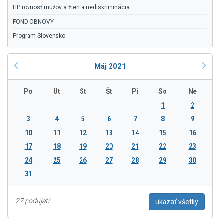
HP rovnosť mužov a žien a nediskriminácia
FOND OBNOVY
Program Slovensko
Máj 2021
Po
Ut
St
Št
Pi
So
Ne
1
2
3
4
5
6
7
8
9
10
11
12
13
14
15
16
17
18
19
20
21
22
23
24
25
26
27
28
29
30
31
27 podujatí
ukázať všetky