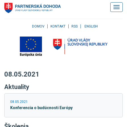
Klávesové
Zobrazi
skratky
navigác
Skočiť
na
obsah
DOMOV
KONTAKT
RSS
ENGLISH
Skočiť
na
hlavné
menu
Skočiť
na
pravé
08.05.2021
menu
Skočiť
Aktuality
na
užívateľské
menu
08.05.2021
Skočiť
Konferencia o budúcnosti Európy
na
pätičku
stránky
Školenia