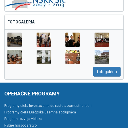
FOTOGALÉRIA
fotogaléria
OPERAČNÉ PROGRAMY
Programy cieľa Investovanie do rastu a zamestnanosti
Programy cieľa Európska územná spolupráca
Program rozvoja vidieka
Rybné hospodárstvo