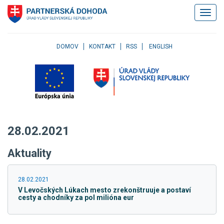
Klávesové
Zobrazi
skratky
navigác
Skočiť
na
obsah
DOMOV
KONTAKT
RSS
ENGLISH
Skočiť
na
hlavné
menu
Skočiť
na
pravé
28.02.2021
menu
Skočiť
Aktuality
na
užívateľské
menu
28.02.2021
Skočiť
V Levočských Lúkach mesto zrekonštruuje a postaví
na
cesty a chodníky za pol milióna eur
pätičku
stránky