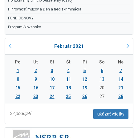
Horizontálny princíp Udržateľný rozvoj
HP rovnosť mužov a žien a nediskriminácia
FOND OBNOVY
Program Slovensko
Február 2021
Po
Ut
St
Št
Pi
So
Ne
1
2
3
4
5
6
7
8
9
10
11
12
13
14
15
16
17
18
19
20
21
22
23
24
25
26
27
28
27 podujatí
ukázať všetky