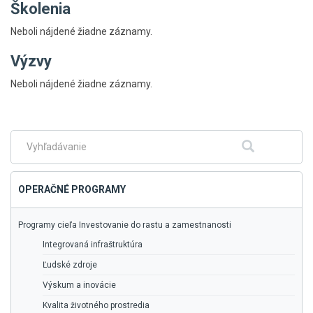
Školenia
Neboli nájdené žiadne záznamy.
Výzvy
Skočiť
Neboli nájdené žiadne záznamy.
na
hlavné
menu
Fulltextové
Hľadať
vyhľadávanie
OPERAČNÉ PROGRAMY
Programy cieľa Investovanie do rastu a zamestnanosti
Integrovaná infraštruktúra
Ľudské zdroje
Výskum a inovácie
Kvalita životného prostredia