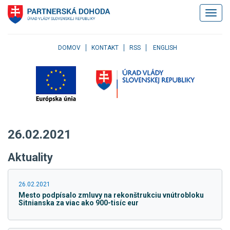
Klávesové
Zobrazi
skratky
navigác
Skočiť
na
obsah
DOMOV
KONTAKT
RSS
ENGLISH
Skočiť
na
hlavné
menu
Skočiť
na
pravé
26.02.2021
menu
Skočiť
Aktuality
na
užívateľské
menu
26.02.2021
Skočiť
Mesto podpísalo zmluvy na rekonštrukciu vnútrobloku
na
Sitnianska za viac ako 900-tisíc eur
pätičku
stránky