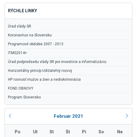
RÝCHLE LINKY
Úrad vlády SR
Koronavírus na Slovensku
Programové obdobie 2007 - 2013
ITMS2014+
Úrad podpredsedu vlády SR pre investície a informatizáciu
Horizontálny princíp Udržateľný rozvoj
HP rovnosť mužov a žien a nediskriminácia
FOND OBNOVY
Program Slovensko
Február 2021
Po
Ut
St
Št
Pi
So
Ne