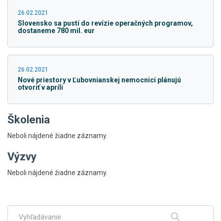
26.02.2021
Slovensko sa pustí do revízie operačných programov,
dostaneme 780 mil. eur
26.02.2021
Nové priestory v Ľubovnianskej nemocnici plánujú
otvoriť v apríli
Školenia
Neboli nájdené žiadne záznamy.
Výzvy
Skočiť
Neboli nájdené žiadne záznamy.
na
hlavné
menu
Fulltextové
Hľadať