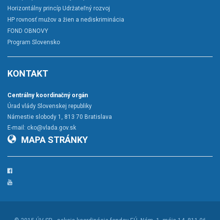
Horizontálny princíp Udržateľný rozvoj
HP rovnosť mužov a žien a nediskriminácia
FOND OBNOVY
Program Slovensko
KONTAKT
Centrálny koordinačný orgán
Úrad vlády Slovenskej republiky
Námestie slobody 1, 813 70 Bratislava
E-mail:
cko@vlada.gov.sk
MAPA STRÁNKY
Facebook
YouTube