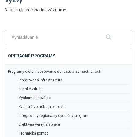
Skočiť
Neboli nájdené žiadne záznamy.
na
hlavné
menu
Fulltextové
Hľadať
vyhľadávanie
OPERAČNÉ PROGRAMY
Programy cieľa Investovanie do rastu a zamestnanosti
Integrovaná infraštruktúra
Ľudské zdroje
Výskum a inovácie
Kvalita životného prostredia
Integrovaný regionálny operačný program
Efektívna verejná správa
Technická pomoc