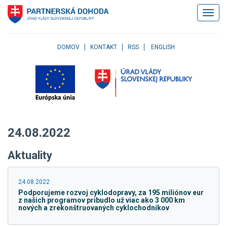
Klávesové
Zobrazi
skratky
navigác
Skočiť
na
obsah
DOMOV
KONTAKT
RSS
ENGLISH
Skočiť
na
hlavné
menu
Skočiť
na
pravé
24.08.2022
menu
Skočiť
Aktuality
na
užívateľské
menu
24.08.2022
Skočiť
Podporujeme rozvoj cyklodopravy, za 195 miliónov eur
na
z našich programov pribudlo už viac ako 3 000 km
pätičku
nových a zrekonštruovaných cyklochodníkov
stránky