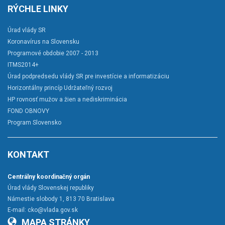
RÝCHLE LINKY
Úrad vlády SR
Koronavírus na Slovensku
Programové obdobie 2007 - 2013
ITMS2014+
Úrad podpredsedu vlády SR pre investície a informatizáciu
Horizontálny princíp Udržateľný rozvoj
HP rovnosť mužov a žien a nediskriminácia
FOND OBNOVY
Program Slovensko
KONTAKT
Centrálny koordinačný orgán
Úrad vlády Slovenskej republiky
Námestie slobody 1, 813 70 Bratislava
E-mail:
cko@vlada.gov.sk
MAPA STRÁNKY