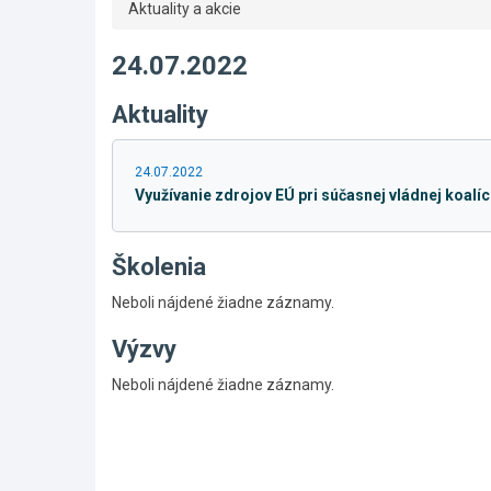
Aktuality a akcie
24.07.2022
Aktuality
24.07.2022
Využívanie zdrojov EÚ pri súčasnej vládnej koalí
Školenia
Neboli nájdené žiadne záznamy.
Výzvy
Skočiť
Neboli nájdené žiadne záznamy.
na
hlavné
menu