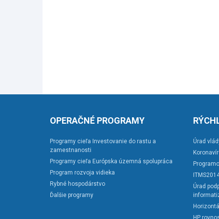
OPERAČNÉ PROGRAMY
RÝCHL
Programy cieľa Investovanie do rastu a
Úrad vlád
zamestnanosti
Koronaví
Programy cieľa Európska územná spolupráca
Programo
Program rozvoja vidieka
ITMS201
Rybné hospodárstvo
Úrad podp
Ďalšie programy
informati
Horizontá
HP rovnos