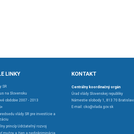
E LINKY
KONTAKT
y SR
Centrálny koordinačný orgán
rus na Slovensku
Úrad vlády Slovenskej republiky
vé obdobie 2007 - 2013
Námestie slobody 1, 813 70 Bratislav
E-mail:
cko@vlada.gov.sk
4+
redsedu vlády SR pre investície a
záciu
lny princíp Udržateľný rozvoj
ť mužov a žien a nediskriminácia