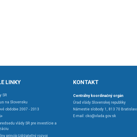
E LINKY
KONTAKT
y SR
Centrálny koordinačný orgán
rus na Slovensku
Úrad vlády Slovenskej republiky
vé obdobie 2007 - 2013
Námestie slobody 1, 813 70 Bratislav
E-mail:
cko@vlada.gov.sk
4+
redsedu vlády SR pre investície a
záciu
lny princíp Udržateľný rozvoj