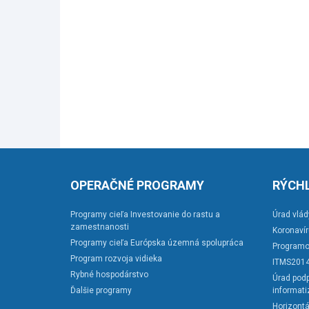
OPERAČNÉ PROGRAMY
RÝCHL
Programy cieľa Investovanie do rastu a
Úrad vlád
zamestnanosti
Koronaví
Programy cieľa Európska územná spolupráca
Programo
Program rozvoja vidieka
ITMS201
Rybné hospodárstvo
Úrad podp
Ďalšie programy
informati
Horizontá