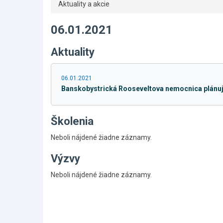
Aktuality a akcie
06.01.2021
Aktuality
06.01.2021
Banskobystrická Rooseveltova nemocnica plánuje 
Školenia
Neboli nájdené žiadne záznamy.
Výzvy
Skočiť
Neboli nájdené žiadne záznamy.
na
hlavné
menu