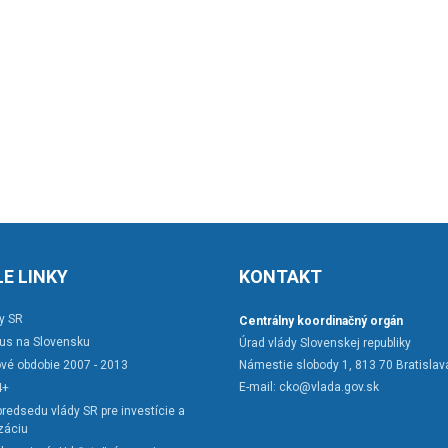
E LINKY
KONTAKT
y SR
Centrálny koordinačný orgán
rus na Slovensku
Úrad vlády Slovenskej republiky
vé obdobie 2007 - 2013
Námestie slobody 1, 813 70 Bratislav
E-mail:
cko@vlada.gov.sk
4+
redsedu vlády SR pre investície a
záciu