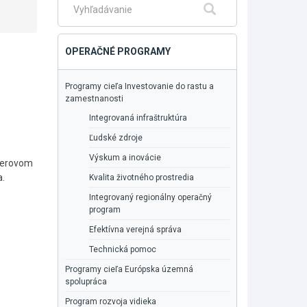
Fulltextové
Hľadať
vyhľadávanie
OPERAČNÉ PROGRAMY
Programy cieľa Investovanie do rastu a
zamestnanosti
Integrovaná infraštruktúra
Ľudské zdroje
Výskum a inovácie
ýberovom
a.
Kvalita životného prostredia
Integrovaný regionálny operačný
program
Efektívna verejná správa
Technická pomoc
Programy cieľa Európska územná
spolupráca
Program rozvoja vidieka