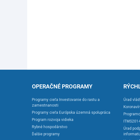
OPERAČNÉ PROGRAMY
RÝCHL
Programy cieľa Investovanie do rastu a
Úrad vlád
zamestnanosti
Koronaví
Programy cieľa Európska územná spolupráca
Programo
Program rozvoja vidieka
ITMS201
Rybné hospodárstvo
Úrad podp
Ďalšie programy
informati