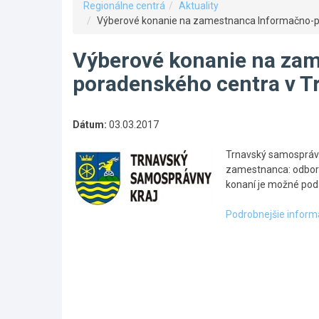
Regionálne centrá
Aktuality
Výberové konanie na zamestnanca Informačno-p
Výberové konanie na za
poradenského centra v 
Dátum:
03.03.2017
Trnavský samosprávn
zamestnanca: odborn
konaní je možné pod
Podrobnejšie inform
Skočiť
na
hlavné
menu