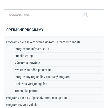
na
hlavné
menu
Fulltextové
Hľadať
vyhľadávanie
OPERAČNÉ PROGRAMY
Programy cieľa Investovanie do rastu a zamestnanosti
Integrovaná infraštruktúra
Ľudské zdroje
Výskum a inovácie
Kvalita životného prostredia
Integrovaný regionálny operačný program
Efektívna verejná správa
Technická pomoc
Programy cieľa Európska územná spolupráca
Program rozvoja vidieka