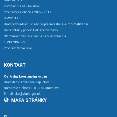
Úrad vlády SR
Koronavírus na Slovensku
Programové obdobie 2007 - 2013
ITMS2014+
Úrad podpredsedu vlády SR pre investície a informatizáciu
Horizontálny princíp Udržateľný rozvoj
HP rovnosť mužov a žien a nediskriminácia
FOND OBNOVY
Program Slovensko
KONTAKT
Centrálny koordinačný orgán
Úrad vlády Slovenskej republiky
Námestie slobody 1, 813 70 Bratislava
E-mail:
cko@vlada.gov.sk
MAPA STRÁNKY
Facebook