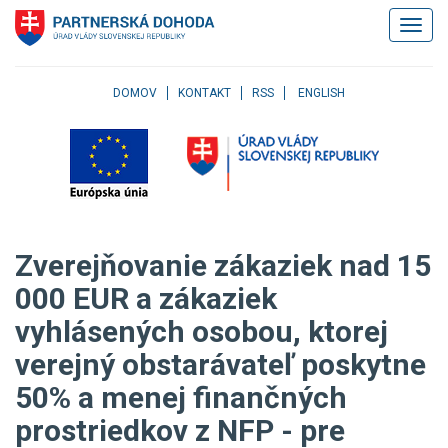
Klávesové
Zobrazi
skratky
navigác
Skočiť
na
obsah
DOMOV
KONTAKT
RSS
ENGLISH
Skočiť
na
hlavné
menu
Skočiť
na
pravé
Zverejňovanie zákaziek nad 15
menu
Skočiť
000 EUR a zákaziek
na
vyhlásených osobou, ktorej
užívateľské
menu
verejný obstarávateľ poskytne
Skočiť
na
50% a menej finančných
pätičku
prostriedkov z NFP - pre
stránky