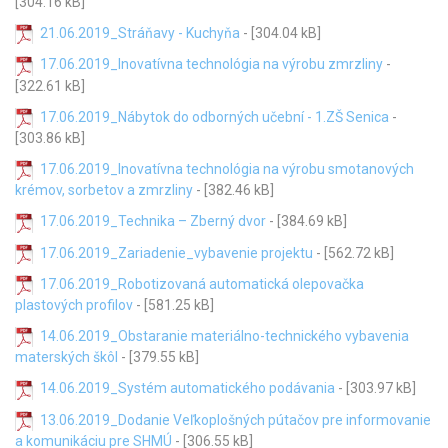
[304.16 kB]
21.06.2019_Stráňavy - Kuchyňa
- [304.04 kB]
17.06.2019_Inovatívna technológia na výrobu zmrzliny
-
[322.61 kB]
17.06.2019_Nábytok do odborných učební - 1.ZŠ Senica
-
[303.86 kB]
17.06.2019_Inovatívna technológia na výrobu smotanových
krémov, sorbetov a zmrzliny
- [382.46 kB]
17.06.2019_Technika – Zberný dvor
- [384.69 kB]
17.06.2019_Zariadenie_vybavenie projektu
- [562.72 kB]
17.06.2019_Robotizovaná automatická olepovačka
plastových profilov
- [581.25 kB]
14.06.2019_Obstaranie materiálno-technického vybavenia
materských škôl
- [379.55 kB]
14.06.2019_Systém automatického podávania
- [303.97 kB]
13.06.2019_Dodanie Veľkoplošných pútačov pre informovanie
a komunikáciu pre SHMÚ
- [306.55 kB]