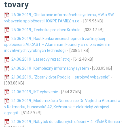
tovary
26.06.2019_Obstaranie informačného systému, HW a SW
vybavenia spoločnosti HO&PE FAMILY, s.r.o.
- [319.96 kB]
25.06.2019_Technika pre obec Krahule
- [333.17 kB]
25.06.2019_Rast konkurencieschopnosti začínajúcej
spoločnosti ALCAST – Aluminium Foundry, s.r.o. zavedením
inovatívnych výrobných technológií
- [208.51 kB]
24.06.2019_Laserový rezací stroj
- [612.48 kB]
24.06.2019_Komplexný informačný systém
- [303.95 kB]
21.06.2019_“Zberný dvor Podolie – strojové vybavenie”
-
[383.08 kB]
21.06.2019_IKT vybavenie
- [344.37 kB]
21.06.2019_Modernizácia Nemocnice Dr. Vojtecha Alexandra
v Kežmarku, Huncovská 42, Kežmarok – elektrický zdrojový
agregát
- [514.89 kB]
21.06.2019_Nábytok do odborných učební – 4. ZŠsMŠ Senica
-