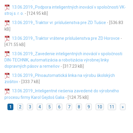
13.06.2019_Podpora inteligentných inovácií v spoločnosti VK-
stroj s. r. o.
- [124.95 kB]
13.06.2019_Traktor vr. príslušenstva pre ZD Tušice
- [536.83
kB]
13.06.2019_Traktor vrátene príslušenstva pre ZD Horovce
-
[471.55 kB]
13.06.2019_Zavedenie inteligentných inovácií v spoločnosti
DIN-TECHNIK, automatizácia a robotizácia výrobnej linky
dopravných pásov a remeňov
- [317.23 kB]
13.06.2019_Plnoautomatická linka na výrobu školských
zošitov
- [333.7 kB]
13.06.2019_Inteligentné riešenia zavedené do výrobného
procesu firmy Karol Gejdoš Galia
- [124.75 kB]
1
2
3
4
5
6
7
8
9
10
11
»
Skočiť