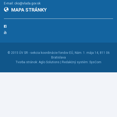
E-mail:
cko@vlada.gov.sk
MAPA STRÁNKY
Facebook
YouTube
© 2015
ÚV SR - sekcia koordinácie fondov EÚ
, Nám. 1. mája 14, 811 06
Bratislava
Tvorba stránok:
Aglo Solutions |
Redakčný systém:
SysCom