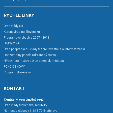
RÝCHLE LINKY
Úrad vlády SR
Koronavírus na Slovensku
Programové obdobie 2007 - 2013
ITMS2014+
Úrad podpredsedu vlády SR pre investície a informatizáciu
Horizontálny princíp Udržateľný rozvoj
HP rovnosť mužov a žien a nediskriminácia
FOND OBNOVY
Program Slovensko
KONTAKT
Centrálny koordinačný orgán
Úrad vlády Slovenskej republiky
Námestie slobody 1, 813 70 Bratislava