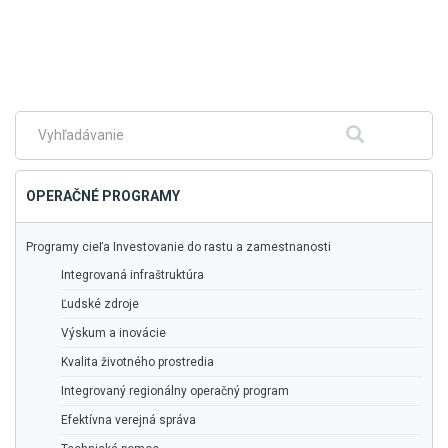
Skočiť
na
hlavné
menu
Fulltextové
Hľadať
vyhľadávanie
OPERAČNÉ PROGRAMY
Programy cieľa Investovanie do rastu a zamestnanosti
Integrovaná infraštruktúra
Ľudské zdroje
Výskum a inovácie
Kvalita životného prostredia
Integrovaný regionálny operačný program
Efektívna verejná správa