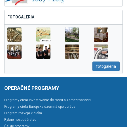
FOTOGALÉRIA
fotogaléria
OPERAČNÉ PROGRAMY
Programy cieľa Investovanie do rastu a zamestnanosti
Programy cieľa Európska územná spolupráca
Program rozvoja vidieka
Rybné hospodárstvo
Ďalšie programy