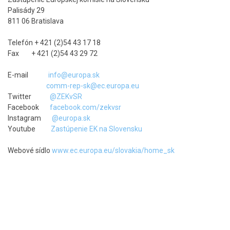
Palisády 29
811 06 Bratislava
Telefón + 421 (2)54 43 17 18
Fax + 421 (2)54 43 29 72
E-mail
info@europa.sk
comm-rep-sk@ec.europa.eu
Twitter
@ZEKvSR
Facebook
facebook.com/zekvsr
Instagram
@europa.sk
Youtube
Zastúpenie EK na Slovensku
Webové sídlo
www.ec.europa.eu/slovakia/home_sk