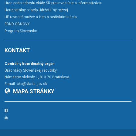
Úrad podpredsedu vlády SR pre investície a informatizáciu
Horizontálny princíp Udržateľný rozvoj
HP rovnosť mužov a žien a nediskriminácia
FOND OBNOVY
Program Slovensko
KONTAKT
Centrálny koordinačný orgán
Úrad vlády Slovenskej republiky
Námestie slobody 1, 813 70 Bratislava
E-mail:
cko@vlada.gov.sk
MAPA STRÁNKY
Facebook
YouTube