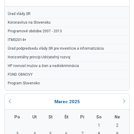
Úrad vlády SR
Koronavírus na Slovensku
Programové obdobie 2007 - 2013
ITMS2014+
Úrad podpredsedu vlády SR pre investície a informatizáciu
Horizontálny princíp Udržateľný rozvoj
HP rovnosť mužov a žien a nediskriminácia
FOND OBNOVY
Program Slovensko
Marec 2025
Po
Ut
St
Št
Pi
So
Ne
1
2
3
4
5
6
7
8
9