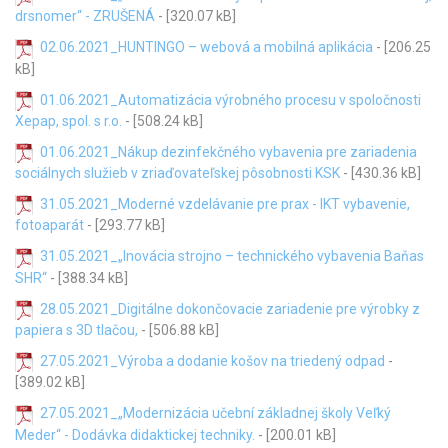
drsnomer“ - ZRUŠENÁ
- [320.07 kB]
02.06.2021_HUNTINGO – webová a mobilná aplikácia
- [206.25
kB]
01.06.2021_Automatizácia výrobného procesu v spoločnosti
Xepap, spol. s r.o.
- [508.24 kB]
01.06.2021_Nákup dezinfekčného vybavenia pre zariadenia
sociálnych služieb v zriaďovateľskej pôsobnosti KSK
- [430.36 kB]
31.05.2021_Moderné vzdelávanie pre prax - IKT vybavenie,
fotoaparát
- [293.77 kB]
31.05.2021_„Inovácia strojno – technického vybavenia Baňas
SHR“
- [388.34 kB]
28.05.2021_Digitálne dokončovacie zariadenie pre výrobky z
papiera s 3D tlačou,
- [506.88 kB]
27.05.2021_Výroba a dodanie košov na triedený odpad
-
[389.02 kB]
27.05.2021_„Modernizácia učební základnej školy Veľký
Meder“ - Dodávka didaktickej techniky.
- [200.01 kB]