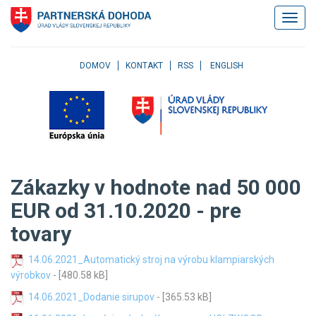
Klávesové
Zobrazi
skratky
navigác
Skočiť
na
obsah
DOMOV
KONTAKT
RSS
ENGLISH
Skočiť
na
hlavné
menu
Skočiť
na
pravé
Zákazky v hodnote nad 50 000
menu
Skočiť
EUR od 31.10.2020 - pre
na
tovary
užívateľské
menu
Skočiť
14.06.2021_Automatický stroj na výrobu klampiarských
na
výrobkov
- [480.58 kB]
pätičku
14.06.2021_Dodanie sirupov
- [365.53 kB]
stránky