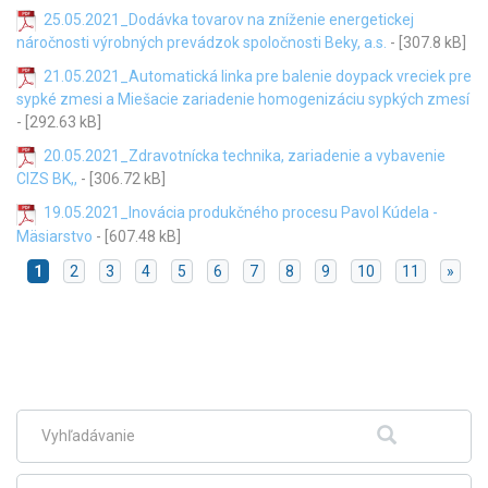
25.05.2021_Dodávka tovarov na zníženie energetickej
náročnosti výrobných prevádzok spoločnosti Beky, a.s.
- [307.8 kB]
21.05.2021_Automatická linka pre balenie doypack vreciek pre
sypké zmesi a Miešacie zariadenie homogenizáciu sypkých zmesí
- [292.63 kB]
20.05.2021_Zdravotnícka technika, zariadenie a vybavenie
CIZS BK,,
- [306.72 kB]
19.05.2021_Inovácia produkčného procesu Pavol Kúdela -
Mäsiarstvo
- [607.48 kB]
1
2
3
4
5
6
7
8
9
10
11
»
Skočiť
na
hlavné
menu
Fulltextové
Hľadať
vyhľadávanie