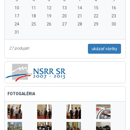
10
11
12
13
14
15
16
17
18
19
20
21
22
23
24
25
26
27
28
29
30
31
27 podujatí
ukázať všetky
FOTOGALÉRIA