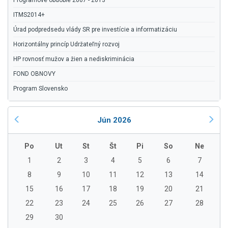
Programové obdobie 2007 - 2013
ITMS2014+
Úrad podpredsedu vlády SR pre investície a informatizáciu
Horizontálny princíp Udržateľný rozvoj
HP rovnosť mužov a žien a nediskriminácia
FOND OBNOVY
Program Slovensko
Jún 2026
Po
Ut
St
Št
Pi
So
Ne
1
2
3
4
5
6
7
8
9
10
11
12
13
14
15
16
17
18
19
20
21
22
23
24
25
26
27
28
29
30