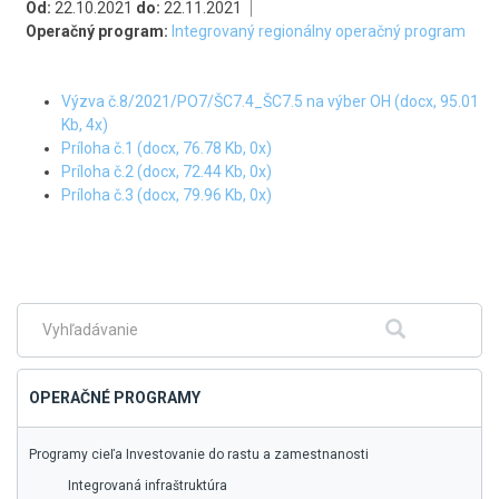
Od:
22.10.2021
do:
22.11.2021
Operačný program:
Integrovaný regionálny operačný program
Výzva č.8/2021/PO7/ŠC7.4_ŠC7.5 na výber OH (docx, 95.01
Kb, 4x)
Príloha č.1 (docx, 76.78 Kb, 0x)
Príloha č.2 (docx, 72.44 Kb, 0x)
Príloha č.3 (docx, 79.96 Kb, 0x)
Skočiť
na
hlavné
menu
Fulltextové
Hľadať
vyhľadávanie
OPERAČNÉ PROGRAMY
Programy cieľa Investovanie do rastu a zamestnanosti
Integrovaná infraštruktúra