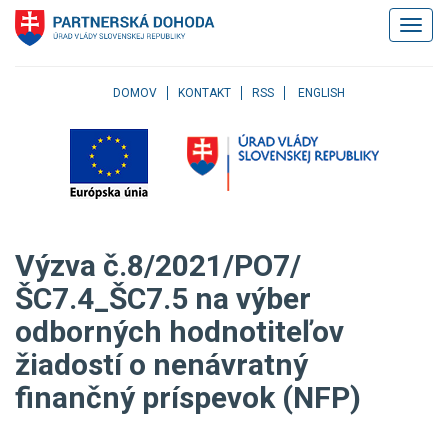
Klávesové
Zobrazi
skratky
navigác
Skočiť
na
obsah
DOMOV
KONTAKT
RSS
ENGLISH
Skočiť
na
hlavné
menu
Skočiť
na
pravé
Výzva č.8/2021/PO7/
menu
Skočiť
ŠC7.4_ŠC7.5 na výber
na
odborných hodnotiteľov
užívateľské
menu
žiadostí o nenávratný
Skočiť
na
finančný príspevok (NFP)
pätičku
stránky