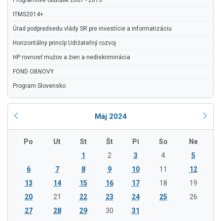
Programové obdobie 2007 - 2013
ITMS2014+
Úrad podpredsedu vlády SR pre investície a informatizáciu
Horizontálny princíp Udržateľný rozvoj
HP rovnosť mužov a žien a nediskriminácia
FOND OBNOVY
Program Slovensko
Máj 2024
Po
Ut
St
Št
Pi
So
Ne
1
2
3
4
5
6
7
8
9
10
11
12
13
14
15
16
17
18
19
20
21
22
23
24
25
26
27
28
29
30
31