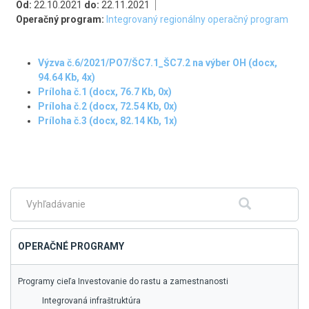
Od:
22.10.2021
do:
22.11.2021
Operačný program:
Integrovaný regionálny operačný program
Výzva č.6/2021/PO7/ŠC7.1_ŠC7.2 na výber OH (docx,
94.64 Kb, 4x)
Príloha č.1 (docx, 76.7 Kb, 0x)
Príloha č.2 (docx, 72.54 Kb, 0x)
Príloha č.3 (docx, 82.14 Kb, 1x)
Skočiť
na
hlavné
menu
Fulltextové
Hľadať
vyhľadávanie
OPERAČNÉ PROGRAMY
Programy cieľa Investovanie do rastu a zamestnanosti
Integrovaná infraštruktúra