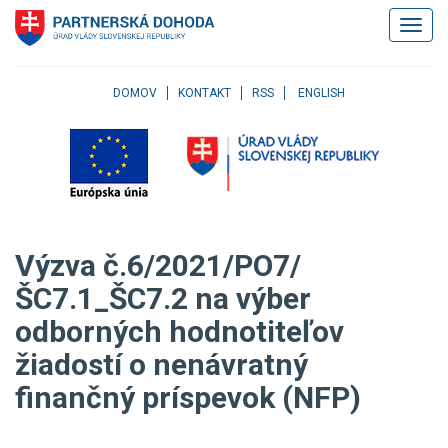
Klávesové
Zobrazi
skratky
navigác
Skočiť
na
obsah
DOMOV
KONTAKT
RSS
ENGLISH
Skočiť
na
hlavné
menu
Skočiť
na
pravé
Výzva č.6/2021/PO7/
menu
Skočiť
ŠC7.1_ŠC7.2 na výber
na
odborných hodnotiteľov
užívateľské
menu
žiadostí o nenávratný
Skočiť
na
finančný príspevok (NFP)
pätičku
stránky