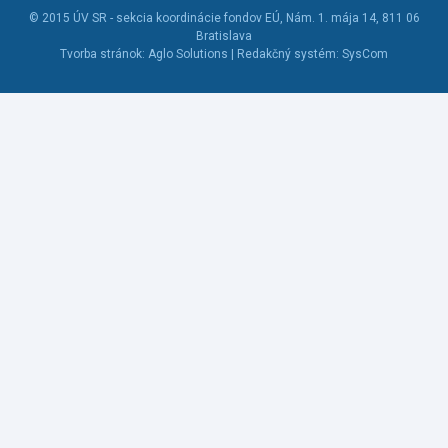
© 2015
ÚV SR - sekcia koordinácie fondov EÚ
, Nám. 1. mája 14, 811 06
Bratislava
Tvorba stránok:
Aglo Solutions |
Redakčný systém:
SysCom