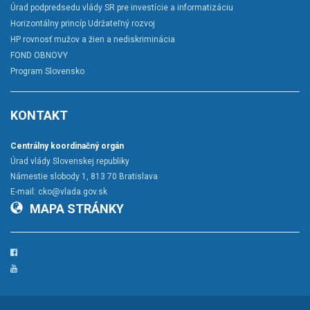
Úrad podpredsedu vlády SR pre investície a informatizáciu
Horizontálny princíp Udržateľný rozvoj
HP rovnosť mužov a žien a nediskriminácia
FOND OBNOVY
Program Slovensko
KONTAKT
Centrálny koordinačný orgán
Úrad vlády Slovenskej republiky
Námestie slobody 1, 813 70 Bratislava
E-mail:
cko@vlada.gov.sk
MAPA STRÁNKY
Facebook
YouTube