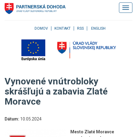
Klávesové
Zobrazi
skratky
navigác
Skočiť
na
obsah
DOMOV
KONTAKT
RSS
ENGLISH
Skočiť
na
hlavné
menu
Skočiť
na
pravé
Vynovené vnútrobloky
menu
Skočiť
skrášľujú a zabavia Zlaté
na
Moravce
užívateľské
menu
Skočiť
na
Dátum:
10.05.2024
pätičku
stránky
Mesto Zlaté Moravce