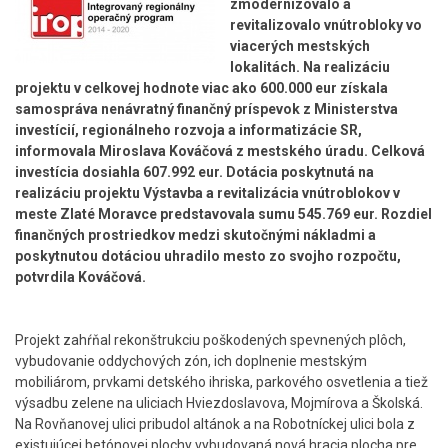
zmodernizovalo a
revitalizovalo vnútrobloky vo
viacerých mestských
lokalitách. Na realizáciu
projektu v celkovej hodnote viac ako 600.000 eur získala
samospráva nenávratný finančný príspevok z Ministerstva
investícií, regionálneho rozvoja a informatizácie SR,
informovala Miroslava Kováčová z mestského úradu. Celková
investícia dosiahla 607.992 eur. Dotácia poskytnutá na
realizáciu projektu Výstavba a revitalizácia vnútroblokov v
meste Zlaté Moravce predstavovala sumu 545.769 eur. Rozdiel
finančných prostriedkov medzi skutočnými nákladmi a
poskytnutou dotáciou uhradilo mesto zo svojho rozpočtu,
potvrdila Kováčová.
Projekt zahŕňal rekonštrukciu poškodených spevnených plôch,
vybudovanie oddychových zón, ich doplnenie mestským
mobiliárom, prvkami detského ihriska, parkového osvetlenia a tiež
výsadbu zelene na uliciach Hviezdoslavova, Mojmírova a Školská.
Na Rovňanovej ulici pribudol altánok a na Robotníckej ulici bola z
existujúcej betónovej plochy vybudovaná nová hracia plocha pre