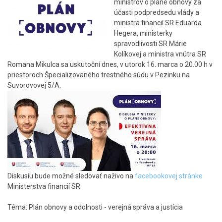
ministrov o pláne obnovy za
účasti podpredsedu vlády a
ministra financií SR Eduarda
Hegera, ministerky
spravodlivosti SR Márie
Kolíkovej a ministra vnútra SR
Romana Mikulca sa uskutoční dnes, v utorok 16. marca o 20.00 h v
priestoroch Špecializovaného trestného súdu v Pezinku na
Suvorovovej 5/A.
Diskusiu bude možné sledovať naživo na
facebookovej stránke
Ministerstva financií SR
Téma: Plán obnovy a odolnosti - verejná správa a justícia
Skočiť