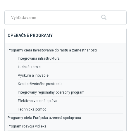
na
hlavné
menu
Fulltextové
Hľadať
vyhľadávanie
OPERAČNÉ PROGRAMY
Programy cieľa Investovanie do rastu a zamestnanosti
Integrovaná infraštruktúra
Ľudské zdroje
Výskum a inovácie
Kvalita životného prostredia
Integrovaný regionálny operačný program
Efektívna verejná správa
Technická pomoc
Programy cieľa Európska územná spolupráca
Program rozvoja vidieka