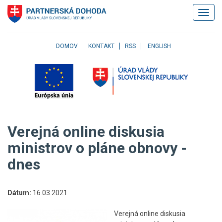
Klávesové
Zobrazi
skratky
navigác
Skočiť
na
obsah
DOMOV
KONTAKT
RSS
ENGLISH
Skočiť
na
hlavné
menu
Skočiť
na
pravé
Verejná online diskusia
menu
Skočiť
ministrov o pláne obnovy -
na
dnes
užívateľské
menu
Skočiť
na
Dátum:
16.03.2021
pätičku
stránky
Verejná online diskusia