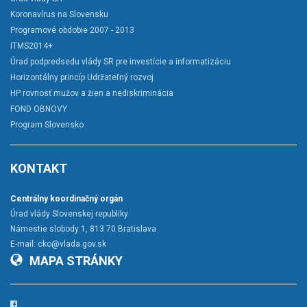
Koronavírus na Slovensku
Programové obdobie 2007 - 2013
ITMS2014+
Úrad podpredsedu vlády SR pre investície a informatizáciu
Horizontálny princíp Udržateľný rozvoj
HP rovnosť mužov a žien a nediskriminácia
FOND OBNOVY
Program Slovensko
KONTAKT
Centrálny koordinačný orgán
Úrad vlády Slovenskej republiky
Námestie slobody 1, 813 70 Bratislava
E-mail:
cko@vlada.gov.sk
MAPA STRÁNKY
Facebook