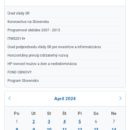
Úrad vlády SR
Koronavírus na Slovensku
Programové obdobie 2007 - 2013
ITMS2014+
Úrad podpredsedu vlády SR pre investície a informatizáciu
Horizontálny princíp Udržateľný rozvoj
HP rovnosť mužov a žien a nediskriminácia
FOND OBNOVY
Program Slovensko
Apríl 2024
Po
Ut
St
Št
Pi
So
Ne
1
2
3
4
5
6
7
8
9
10
11
12
13
14