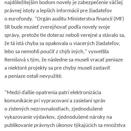
najdôležitejším bodom novely je zabezpečenie väčšej
právnej istoty a lepších informácií pre žiadateľov
o eurofondy. "Orgán auditu Ministerstva financií (MF)
SR bude musieť zverejňovať podľa novely svoje
správy, pretože tie doteraz neboli verejné a stávalo sa,
že tá istá chyba sa opakovala u viacerých žiadateľov,
lebo sa nemohli poučiť z chýb iných," vysvetlila
Remišová s tým, že následne sa museli vracať peniaze
a niektoré projekty sa pre chyby museli zastaviť
a peniaze ostali nevyužité.
"Medzi ďalšie opatrenia patrí elektronizácia
komunikácie pri vypracovaní a zasielaní správ
o zistených nezrovnalostiach, zjednodušené
vykazovanie výdavkov, zjednodušené nároky na
publikovanie právnych úkonov týkajúcich sa množstva