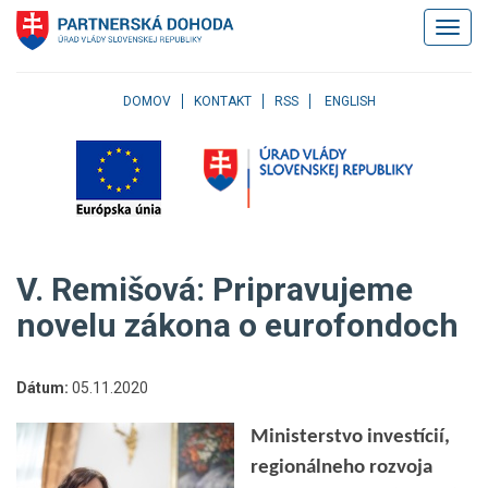
Klávesové
Zobrazi
skratky
navigác
Skočiť
na
obsah
DOMOV
KONTAKT
RSS
ENGLISH
Skočiť
na
hlavné
menu
Skočiť
na
pravé
V. Remišová: Pripravujeme
menu
Skočiť
novelu zákona o eurofondoch
na
užívateľské
menu
Dátum:
05.11.2020
Skočiť
na
Ministerstvo investícií,
pätičku
regionálneho rozvoja
stránky