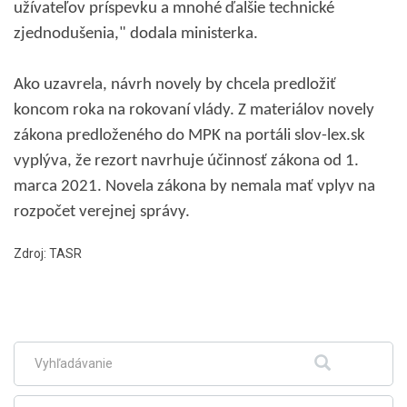
užívateľov príspevku a mnohé ďalšie technické
zjednodušenia," dodala ministerka.
Ako uzavrela, návrh novely by chcela predložiť
koncom roka na rokovaní vlády. Z materiálov novely
zákona predloženého do MPK na portáli slov-lex.sk
vyplýva, že rezort navrhuje účinnosť zákona od 1.
marca 2021. Novela zákona by nemala mať vplyv na
rozpočet verejnej správy.
Zdroj: TASR
Skočiť
na
hlavné
menu
Fulltextové
Hľadať
vyhľadávanie