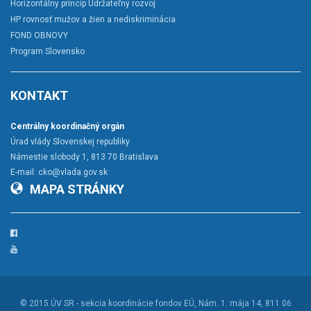
Horizontálny princíp Udržateľný rozvoj
HP rovnosť mužov a žien a nediskriminácia
FOND OBNOVY
Program Slovensko
KONTAKT
Centrálny koordinačný orgán
Úrad vlády Slovenskej republiky
Námestie slobody 1, 813 70 Bratislava
E-mail:
cko@vlada.gov.sk
MAPA STRÁNKY
Facebook
YouTube
© 2015
ÚV SR - sekcia koordinácie fondov EÚ
, Nám. 1. mája 14, 811 06