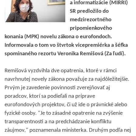
a informatizácie (MIRRI)
SR predložilo do
medzirezortného
pripomienkového
konania (MPK) novelu zákona o eurofondoch.
Informovala o tom vo štvrtok vicepremiérka a šéfka
spomínaného rezortu Veronika Remišová (Za ľudí).
Remišová vyzdvihla dve opatrenia, ktoré v rámci
navrhnutej novely zákona považuje za najdôležitejšie.
Prvým je zavedenie povinnosti zverejňovať aj
poradcov, ktorí sa podieľali na príprave
eurofondových projektov, či už ide o právnické alebo
fyzické osoby. "Je to zásadné opatrenie na zvýšenie
transparentnosti a na predchádzanie konfliktu
záujmov," poznamenala ministerka. Druhým podľa nej