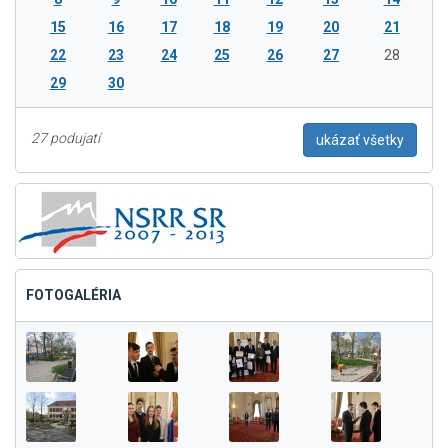
15
16
17
18
19
20
21
22
23
24
25
26
27
28
29
30
27 podujatí
ukázať všetky
FOTOGALÉRIA