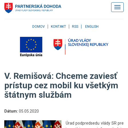
Klávesové
Zobrazi
skratky
navigác
Skočiť
na
obsah
DOMOV
KONTAKT
RSS
ENGLISH
Skočiť
na
hlavné
menu
Skočiť
na
pravé
V. Remišová: Chceme zaviesť
menu
Skočiť
prístup cez mobil ku všetkým
na
štátnym službám
užívateľské
menu
Skočiť
na
Dátum:
05.05.2020
pätičku
stránky
Úrad podpredsedu vlády SR pre