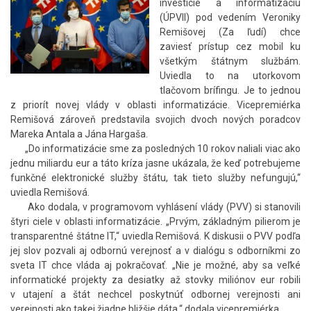
investície a informatizáciu
(ÚPVII) pod vedením Veroniky
Remišovej (Za ľudí) chce
zaviesť prístup cez mobil ku
všetkým štátnym službám.
Uviedla to na utorkovom
tlačovom brífingu. Je to jednou
z priorít novej vlády v oblasti informatizácie. Vicepremiérka
Remišová zároveň predstavila svojich dvoch nových poradcov
Mareka Antala a Jána Hargaša.
„Do informatizácie sme za posledných 10 rokov naliali viac ako
jednu miliardu eur a táto kríza jasne ukázala, že keď potrebujeme
funkčné elektronické služby štátu, tak tieto služby nefungujú,“
uviedla Remišová.
Ako dodala, v programovom vyhlásení vlády (PVV) si stanovili
štyri ciele v oblasti informatizácie. „Prvým, základným pilierom je
transparentné štátne IT,“ uviedla Remišová. K diskusii o PVV podľa
jej slov pozvali aj odbornú verejnosť a v dialógu s odborníkmi zo
sveta IT chce vláda aj pokračovať. „Nie je možné, aby sa veľké
informatické projekty za desiatky až stovky miliónov eur robili
v utajení a štát nechcel poskytnúť odbornej verejnosti ani
verejnosti ako takej žiadne bližšie dáta,“ dodala vicepremiérka.