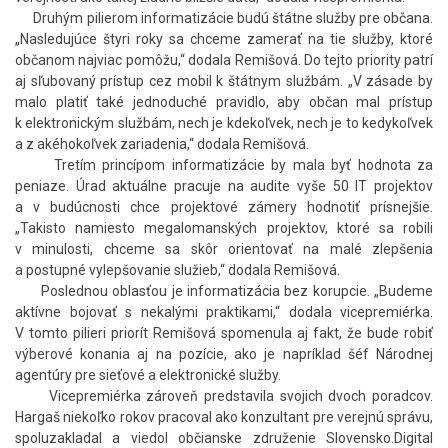
Druhým pilierom informatizácie budú štátne služby pre občana.
„Nasledujúce štyri roky sa chceme zamerať na tie služby, ktoré
občanom najviac pomôžu,“ dodala Remišová. Do tejto priority patrí
aj sľubovaný prístup cez mobil k štátnym službám. „V zásade by
malo platiť také jednoduché pravidlo, aby občan mal prístup
k elektronickým službám, nech je kdekoľvek, nech je to kedykoľvek
a z akéhokoľvek zariadenia,“ dodala Remišová.
Tretím princípom informatizácie by mala byť hodnota za
peniaze. Úrad aktuálne pracuje na audite vyše 50 IT projektov
a v budúcnosti chce projektové zámery hodnotiť prísnejšie.
„Takisto namiesto megalomanských projektov, ktoré sa robili
v minulosti, chceme sa skôr orientovať na malé zlepšenia
a postupné vylepšovanie služieb,“ dodala Remišová.
Poslednou oblasťou je informatizácia bez korupcie. „Budeme
aktívne bojovať s nekalými praktikami,“ dodala vicepremiérka.
V tomto pilieri priorít Remišová spomenula aj fakt, že bude robiť
výberové konania aj na pozície, ako je napríklad šéf Národnej
agentúry pre sieťové a elektronické služby.
Vicepremiérka zároveň predstavila svojich dvoch poradcov.
Hargaš niekoľko rokov pracoval ako konzultant pre verejnú správu,
spoluzakladal a viedol občianske združenie Slovensko.Digital