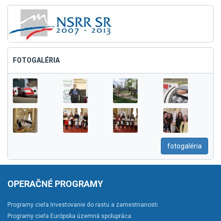
FOTOGALÉRIA
fotogaléria
OPERAČNÉ PROGRAMY
Programy cieľa Investovanie do rastu a zamestnanosti
Programy cieľa Európska územná spolupráca