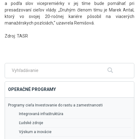
a podľa slov vicepremiérky v jej tíme bude pomáhať pri
presadzovaní cieľov vlády. „Druhým členom tímu je Marek Antal,
ktorý vo svojej 20-ročnej kariére pôsobil na viacerých
manažérskych pozíciách,“ uzavrela Remišová.​
Zdroj: TASR
Skočiť
na
hlavné
menu
Fulltextové
Hľadať
vyhľadávanie
OPERAČNÉ PROGRAMY
Programy cieľa Investovanie do rastu a zamestnanosti
Integrovaná infraštruktúra
Ľudské zdroje
Výskum a inovácie