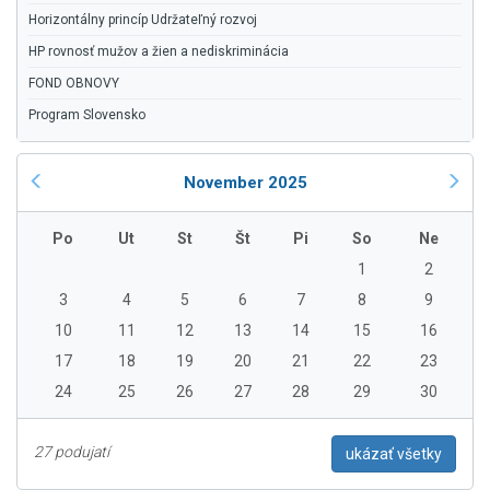
Horizontálny princíp Udržateľný rozvoj
HP rovnosť mužov a žien a nediskriminácia
FOND OBNOVY
Program Slovensko
November 2025
Po
Ut
St
Št
Pi
So
Ne
1
2
3
4
5
6
7
8
9
10
11
12
13
14
15
16
17
18
19
20
21
22
23
24
25
26
27
28
29
30
27 podujatí
ukázať všetky