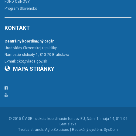
FOND OBNOVY
Program Slovensko
KONTAKT
Centrálny koordinačný orgán
Úrad vlády Slovenskej republiky
Námestie slobody 1, 813 70 Bratislava
E-mail:
cko@vlada.gov.sk
MAPA STRÁNKY
Facebook
YouTube
© 2015
ÚV SR - sekcia koordinácie fondov EÚ
, Nám. 1. mája 14, 811 06
Bratislava
Tvorba stránok:
Aglo Solutions |
Redakčný systém:
SysCom