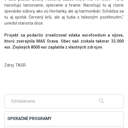
nacvičujú tancovanie, spievanie a hranie. Nacvičujú tu aj rôzne
spevácke súbory, ako sú Horňanky, ale aj harmonikári. Schádza sa
tu aj spolok Červený kríž, ale aj ľudia s telesným postihnutím,"
uviedol starosta obce.
Projekt sa podarilo zrealizovať vďaka eurofondom a výzve,
ktorú zverejnila MAS Orava. Obec naň získala takmer 32.000
eur. Zvyšných 8000 eur zaplatila z vlastných zdrojov.
Zdroj: TASR
Skočiť
na
hlavné
menu
Fulltextové
Hľadať
vyhľadávanie
OPERAČNÉ PROGRAMY