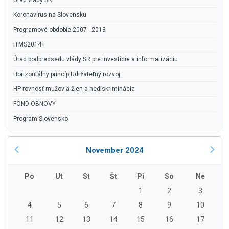
Úrad vlády SR
Koronavírus na Slovensku
Programové obdobie 2007 - 2013
ITMS2014+
Úrad podpredsedu vlády SR pre investície a informatizáciu
Horizontálny princíp Udržateľný rozvoj
HP rovnosť mužov a žien a nediskriminácia
FOND OBNOVY
Program Slovensko
November 2024
Po
Ut
St
Št
Pi
So
Ne
1
2
3
4
5
6
7
8
9
10
11
12
13
14
15
16
17