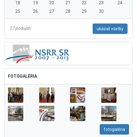
18
19
20
21
22
23
24
25
26
27
28
29
30
27 podujatí
ukázať všetky
FOTOGALÉRIA
fotogaléria