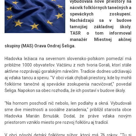
vybudovala nové priestory na
nácvik folklórnych tanečných a
speváckych zoskupení.
Nachádzajú sa v budove
tamojšej základnej školy.
TASR o tom informoval
manažér Miestnej akčnej
skupiny (MAS) Orava Ondrej Šeliga.
Hladovka ležiaca na severnom slovensko-poľskom pomedzí má
približne 1000 obyvateľov. Väčšinu z nich tvoria Gorali, ktorí stále
aktívne rozprávajú goralským nárečím. Tradície dodnes udržiavajú
aj vďaka tancu a spevu. "V obci však chýbali priestory, kde by mohli
folklórne tanečné aj spevácke zoskupenia nacvičovať," povedal
Šeliga. Napokon sa obec rozhodla, že ich postaví v budove školy.
"Na hornom poschodí nič nebolo, len podlahy a okná. Vybudovali
sme dve miestnosti a sociálne zariadenia," priblížil starosta obce
Hladovka Marián Brnušák. Dodal, že práve vďaka novým
priestorom vzniklo miesto pre rozvoj folklóru aj tradícií.
V obci pôsobí detský folklórny súbor, ktorý má 76 rokov. "Tu si