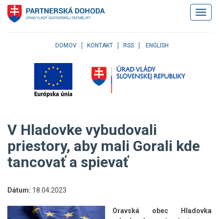
Klávesové
Zobrazi
skratky
navigác
Skočiť
na
obsah
DOMOV
KONTAKT
RSS
ENGLISH
Skočiť
na
hlavné
menu
Skočiť
na
pravé
V Hladovke vybudovali
menu
Skočiť
priestory, aby mali Gorali kde
na
tancovať a spievať
užívateľské
menu
Skočiť
na
Dátum:
18.04.2023
pätičku
stránky
Oravská obec Hladovka