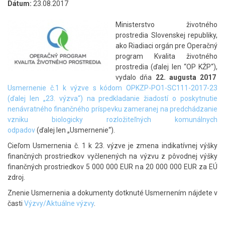
Dátum:
23.08.2017
Ministerstvo životného
prostredia Slovenskej republiky,
ako Riadiaci orgán pre Operačný
program Kvalita životného
prostredia (ďalej len “OP KŽP“),
vydalo dňa
22. augusta 2017
Usmernenie č.1 k výzve s kódom OPKZP-PO1-SC111-2017-23
(ďalej len „23. výzva“) na predkladanie žiadostí o poskytnutie
nenávratného finančného príspevku zameranej na predchádzanie
vzniku biologicky rozložiteľných komunálnych
odpadov
(ďalej len „Usmernenie“).
Cieľom Usmernenia č. 1 k 23. výzve je zmena indikatívnej výšky
finančných prostriedkov vyčlenených na výzvu z pôvodnej výšky
finančných prostriedkov 5 000 000 EUR na 20 000 000 EUR za EÚ
zdroj.
Znenie Usmernenia a dokumenty dotknuté Usmernením nájdete v
časti
Výzvy/Aktuálne výzvy
.