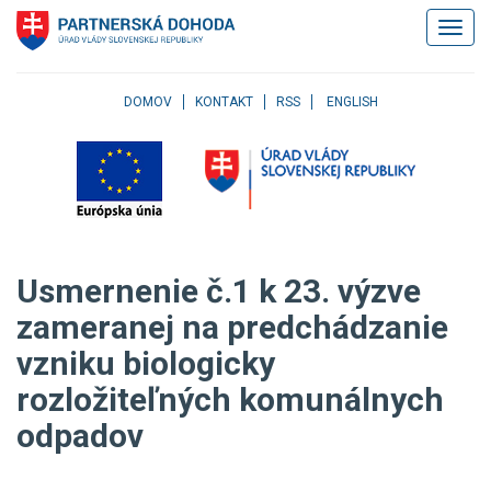
Klávesové
Zobrazi
skratky
navigác
Skočiť
na
obsah
DOMOV
KONTAKT
RSS
ENGLISH
Skočiť
na
hlavné
menu
Skočiť
na
pravé
Usmernenie č.1 k 23. výzve
menu
Skočiť
zameranej na predchádzanie
na
vzniku biologicky
užívateľské
menu
rozložiteľných komunálnych
Skočiť
na
odpadov
pätičku
stránky