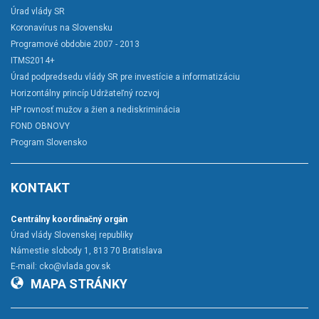
Úrad vlády SR
Koronavírus na Slovensku
Programové obdobie 2007 - 2013
ITMS2014+
Úrad podpredsedu vlády SR pre investície a informatizáciu
Horizontálny princíp Udržateľný rozvoj
HP rovnosť mužov a žien a nediskriminácia
FOND OBNOVY
Program Slovensko
KONTAKT
Centrálny koordinačný orgán
Úrad vlády Slovenskej republiky
Námestie slobody 1, 813 70 Bratislava
E-mail:
cko@vlada.gov.sk
MAPA STRÁNKY