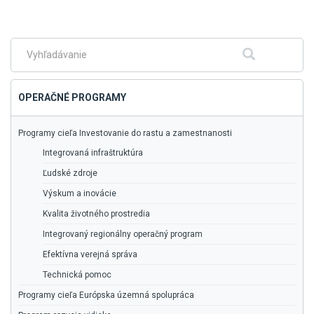
Skočiť
na
hlavné
menu
Fulltextové
Hľadať
vyhľadávanie
OPERAČNÉ PROGRAMY
Programy cieľa Investovanie do rastu a zamestnanosti
Integrovaná infraštruktúra
Ľudské zdroje
Výskum a inovácie
Kvalita životného prostredia
Integrovaný regionálny operačný program
Efektívna verejná správa
Technická pomoc
Programy cieľa Európska územná spolupráca