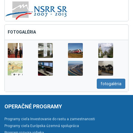
FOTOGALÉRIA
fotogaléria
OPERAČNÉ PROGRAMY
Programy cieľa Investovanie do rastu a zamestnanosti
Programy cieľa Európska územná spolupráca
Program rozvoja vidieka