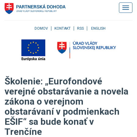
Klávesové
Zobrazi
skratky
navigác
Skočiť
na
obsah
DOMOV
KONTAKT
RSS
ENGLISH
Skočiť
na
hlavné
menu
Skočiť
na
pravé
Školenie: „Eurofondové
menu
Skočiť
verejné obstarávanie a novela
na
zákona o verejnom
užívateľské
menu
obstarávaní v podmienkach
Skočiť
na
EŠIF“ sa bude konať v
pätičku
Trenčíne
stránky