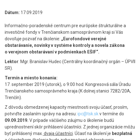
Dátum:
17.09.2019
Informačno-poradenské centrum pre európske štrukturálne a
investičné fondy v Trenčianskom samosprávnom kraji si Vás
dovoľuje pozvať na školenie:
„Eurofondové verejné
obstarávanie, novinky v systéme kontroly a novela zákona
o verejnom obstarávaní v podmienkach EŠIF“.
Lektor
: Mgr. Branislav Hudec (Centrálny koordinačný orgán – ÚPVII
SR).
Termín a miesto konania:
17. september 2019 (utorok), o 9:00 hod. Kongresová sála Úradu
Trenčianskeho samosprávneho kraja (K dolnej stanici 7282/20A,
Trenčín).
Z dôvodu obmedzenej kapacity miestnosti svoju účasť, prosím,
potvrďte zaslaním správy na adresu:
ipc@tsk.sk
v termíne do
09.09.2019.
V prípade väčšieho záujmu o školenie budú
uprednostnení skôr prihlásení účastníci. Z jednej organizácie môžu
byť prihlásený max.
dvaja účastníci
. Účasť na školení je
bezplatná