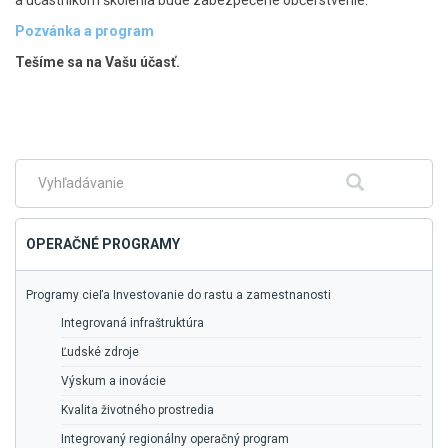
a účastníkom školenia bude zabezpečené občerstvenie.
Pozvánka a program
Tešíme sa na Vašu účasť.
Skočiť
na
hlavné
menu
Fulltextové
Hľadať
vyhľadávanie
OPERAČNÉ PROGRAMY
Programy cieľa Investovanie do rastu a zamestnanosti
Integrovaná infraštruktúra
Ľudské zdroje
Výskum a inovácie
Kvalita životného prostredia
Integrovaný regionálny operačný program