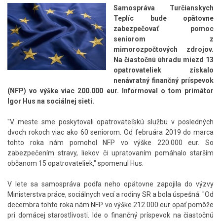
Samospráva Turčianskych
Teplíc bude opätovne
zabezpečovať pomoc
seniorom z
mimorozpočtových zdrojov.
Na čiastočnú úhradu miezd 13
opatrovateliek získalo
nenávratný finančný príspevok
(NFP) vo výške viac 200.000 eur. Informoval o tom primátor
Igor Hus na sociálnej sieti.
"V meste sme poskytovali opatrovateľskú službu v posledných
dvoch rokoch viac ako 60 seniorom. Od februára 2019 do marca
tohto roka nám pomohol NFP vo výške 220.000 eur. So
zabezpečením stravy, liekov či upratovaním pomáhalo starším
občanom 15 opatrovateliek," spomenul Hus.
V lete sa samospráva podľa neho opätovne zapojila do výzvy
Ministerstva práce, sociálnych vecí a rodiny SR a bola úspešná. "Od
decembra tohto roka nám NFP vo výške 212.000 eur opäť pomôže
pri domácej starostlivosti. Ide o finančný príspevok na čiastočnú