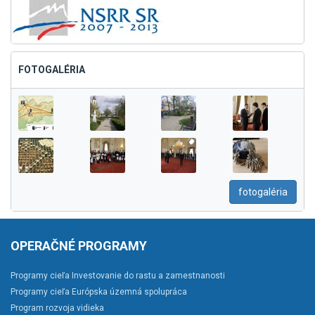
FOTOGALÉRIA
fotogaléria
OPERAČNÉ PROGRAMY
Programy cieľa Investovanie do rastu a zamestnanosti
Programy cieľa Európska územná spolupráca
Program rozvoja vidieka