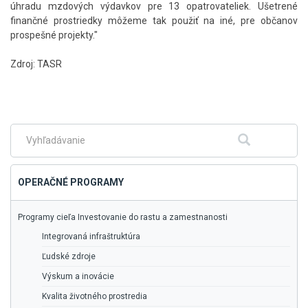
úhradu mzdových výdavkov pre 13 opatrovateliek. Ušetrené
finančné prostriedky môžeme tak použiť na iné, pre občanov
prospešné projekty."
Zdroj: TASR
Skočiť
na
hlavné
menu
Fulltextové
Hľadať
vyhľadávanie
OPERAČNÉ PROGRAMY
Programy cieľa Investovanie do rastu a zamestnanosti
Integrovaná infraštruktúra
Ľudské zdroje
Výskum a inovácie
Kvalita životného prostredia