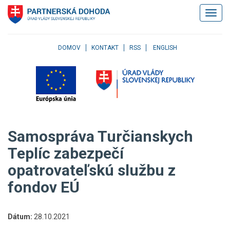
Klávesové
Zobrazi
skratky
navigác
Skočiť
na
obsah
DOMOV
KONTAKT
RSS
ENGLISH
Skočiť
na
hlavné
menu
Skočiť
na
pravé
Samospráva Turčianskych
menu
Skočiť
Teplíc zabezpečí
na
opatrovateľskú službu z
užívateľské
menu
fondov EÚ
Skočiť
na
pätičku
Dátum:
28.10.2021
stránky