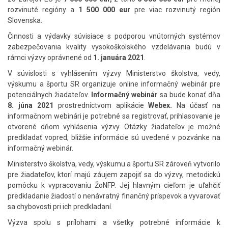
rozvinuté regióny a
1 500 000 eur
pre viac rozvinutý región
Slovenska.
Činnosti a výdavky súvisiace s podporou vnútorných systémov
zabezpečovania kvality vysokoškolského vzdelávania budú v
rámci výzvy oprávnené od
1. januára 2021
.
V súvislosti s vyhlásením výzvy Ministerstvo školstva, vedy,
výskumu a športu SR organizuje online informačný webinár pre
potenciálnych žiadateľov.
Informačný webinár
sa bude konať dňa
8. júna 2021
prostredníctvom aplikácie
Webex.
Na účasť na
informačnom webinári je potrebné sa registrovať, prihlasovanie je
otvorené dňom vyhlásenia výzvy. Otázky žiadateľov je možné
predkladať vopred, bližšie informácie sú uvedené v pozvánke na
informačný webinár.
Ministerstvo školstva, vedy, výskumu a športu SR zároveň vytvorilo
pre žiadateľov, ktorí majú záujem zapojiť sa do výzvy, metodickú
pomôcku k vypracovaniu ŽoNFP. Jej hlavným cieľom je uľahčiť
predkladanie žiadostí o nenávratný finančný príspevok a vyvarovať
sa chybovosti pri ich predkladaní.
Výzva spolu s prílohami a všetky potrebné informácie k