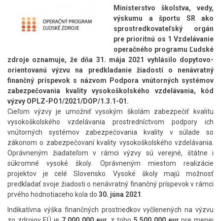
Ministerstvo školstva, vedy,
výskumu a športu SR ako
sprostredkovateľský orgán
pre prioritnú os 1 Vzdelávanie
operačného programu Ľudské
zdroje oznamuje, že dňa 31. mája 2021 vyhlásilo dopytovo-
orientovanú výzvu na predkladanie žiadostí o nenávratný
finančný príspevok s názvom Podpora vnútorných systémov
zabezpečovania kvality vysokoškolského vzdelávania, kód
výzvy OPLZ-PO1/2021/DOP/1.3.1-01.
Cieľom výzvy je umožniť vysokým školám zabezpečiť kvalitu
vysokoškolského vzdelávania prostredníctvom podpory ich
vnútorných systémov zabezpečovania kvality v súlade so
zákonom o zabezpečovaní kvality vysokoškolského vzdelávania.
Oprávneným žiadateľom v rámci výzvy sú verejné, štátne i
súkromné vysoké školy. Oprávneným miestom realizácie
projektov je celé Slovensko. Vysoké školy majú možnosť
predkladať svoje žiadosti o nenávratný finančný príspevok v rámci
prvého hodnotiaceho kola do
30. júna 2021
.
Indikatívna výška finančných prostriedkov vyčlenených na výzvu
zo zdrojov EÚ je
7 000 000 eur,
z toho
5 500 000 eur
pre menej