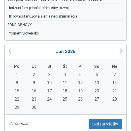
Horizontálny princíp Udržateľný rozvoj
HP rovnosť mužov a žien a nediskriminácia
FOND OBNOVY
Program Slovensko
Jún 2026
Po
Ut
St
Št
Pi
So
Ne
1
2
3
4
5
6
7
8
9
10
11
12
13
14
15
16
17
18
19
20
21
22
23
24
25
26
27
28
29
30
27 podujatí
ukázať všetky