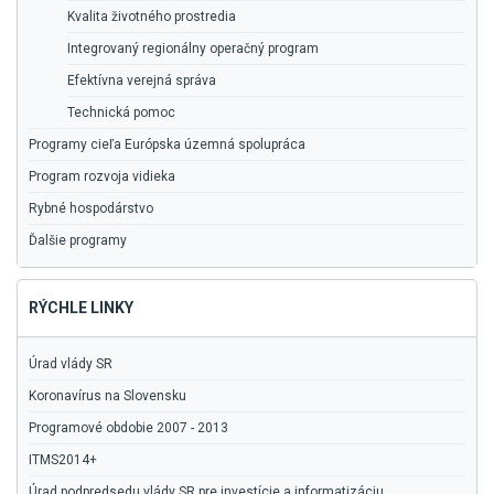
Kvalita životného prostredia
Integrovaný regionálny operačný program
Efektívna verejná správa
Technická pomoc
Programy cieľa Európska územná spolupráca
Program rozvoja vidieka
Rybné hospodárstvo
Ďalšie programy
RÝCHLE LINKY
Úrad vlády SR
Koronavírus na Slovensku
Programové obdobie 2007 - 2013
ITMS2014+
Úrad podpredsedu vlády SR pre investície a informatizáciu