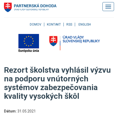
Klávesové
Zobrazi
skratky
navigác
Skočiť
na
obsah
DOMOV
KONTAKT
RSS
ENGLISH
Skočiť
na
hlavné
menu
Skočiť
na
pravé
Rezort školstva vyhlásil výzvu
menu
Skočiť
na podporu vnútorných
na
systémov zabezpečovania
užívateľské
menu
kvality vysokých škôl
Skočiť
na
pätičku
Dátum:
31.05.2021
stránky