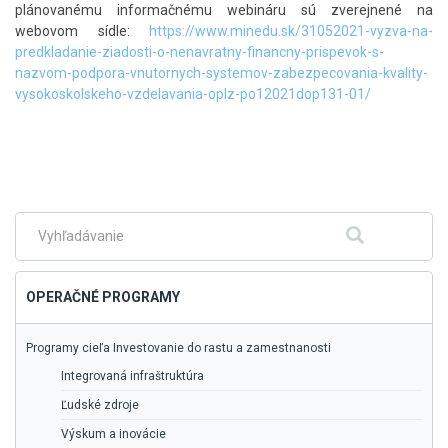
plánovanému informačnému webináru sú zverejnené na
webovom sídle:
https://www.minedu.sk/31052021-vyzva-na-
predkladanie-ziadosti-o-nenavratny-financny-prispevok-s-
nazvom-podpora-vnutornych-systemov-zabezpecovania-kvality-
vysokoskolskeho-vzdelavania-oplz-po12021dop131-01/
Skočiť
na
hlavné
menu
Fulltextové
Hľadať
vyhľadávanie
OPERAČNÉ PROGRAMY
Programy cieľa Investovanie do rastu a zamestnanosti
Integrovaná infraštruktúra
Ľudské zdroje
Výskum a inovácie