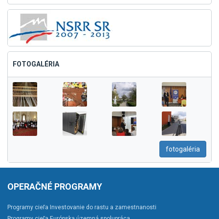
FOTOGALÉRIA
fotogaléria
OPERAČNÉ PROGRAMY
Programy cieľa Investovanie do rastu a zamestnanosti
Programy cieľa Európska územná spolupráca