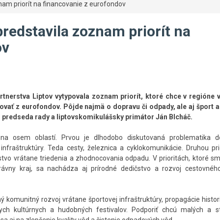
nam priorít na financovanie z eurofondov
predstavila zoznam priorít na
ov
rtnerstva Liptov vytypovala zoznam priorít, ktoré chce v regióne 
ovať z eurofondov. Pôjde najmä o dopravu či odpady, ale aj šport a 
 predseda rady a liptovskomikulášsky primátor Ján Blcháč.
na osem oblastí. Prvou je dlhodobo diskutovaná problematika d
infraštruktúry. Teda cesty, železnica a cyklokomunikácie. Druhou pri
vo vrátane triedenia a zhodnocovania odpadu. V prioritách, ktoré sm
rávny kraj, sa nachádza aj prírodné dedičstvo a rozvoj cestovného
ý komunitný rozvoj vrátane športovej infraštruktúry, propagácie histor
ych kultúrnych a hudobných festivalov. Podporiť chcú malých a s