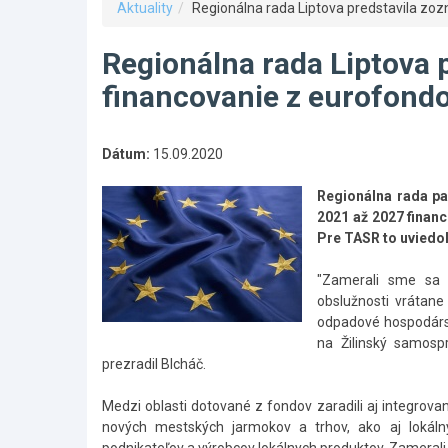
Aktuality
Regionálna rada Liptova predstavila zoz
Regionálna rada Liptova 
financovanie z eurofond
Dátum:
15.09.2020
Regionálna rada pa
2021 až 2027 financ
Pre TASR to uviedol
"Zamerali sme sa 
obslužnosti vrátane 
odpadové hospodárst
na Žilinský samosp
prezradil Blcháč.
Medzi oblasti dotované z fondov zaradili aj integrovan
nových mestských jarmokov a trhov, ako aj lokáln