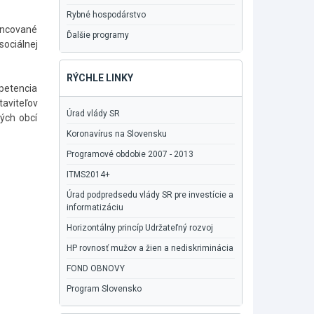
Rybné hospodárstvo
nancované
Ďalšie programy
sociálnej
RÝCHLE LINKY
mpetencia
aviteľov
Úrad vlády SR
ých obcí
Koronavírus na Slovensku
Programové obdobie 2007 - 2013
ITMS2014+
Úrad podpredsedu vlády SR pre investície a
informatizáciu
Horizontálny princíp Udržateľný rozvoj
HP rovnosť mužov a žien a nediskriminácia
FOND OBNOVY
Program Slovensko