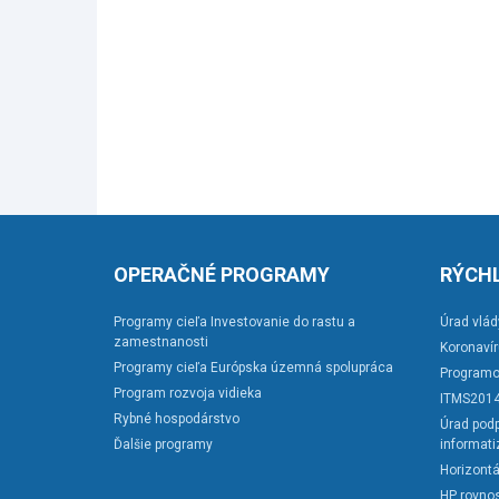
OPERAČNÉ PROGRAMY
RÝCHL
Programy cieľa Investovanie do rastu a
Úrad vlád
zamestnanosti
Koronaví
Programy cieľa Európska územná spolupráca
Programo
Program rozvoja vidieka
ITMS201
Rybné hospodárstvo
Úrad podp
Ďalšie programy
informati
Horizontá
HP rovnos