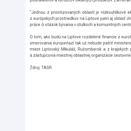
podnikateľov a výrobcov lokálnych produktov. Zamerali 
"Jednou z prioritizovaných oblastí je nízkouhlíkové 
z európskych prostriedkov na Liptove patrí aj oblasť c
práce či otázok bývania v útulkoch a komunitných centrá
O tom, ako budú na Liptove rozdelené financie z eur
smerovania europeňazí tak už nebude patriť minister
miest Liptovský Mikuláš, Ružomberok a z krajských p
a zástupcovia miestnej oblastnej organizácie cestovné
Zdroj: TASR
Skočiť
na
hlavné
menu