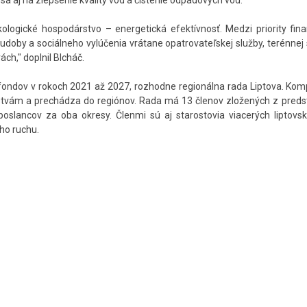
sa aj na zlepšenie kvality vôd a čistenie odpadových vôd.
ekologické hospodárstvo – energetická efektívnosť. Medzi priority fi
hudoby a sociálneho vylúčenia vrátane opatrovateľskej služby, terénnej 
ch," doplnil Blcháč.
ofondov v rokoch 2021 až 2027, rozhodne regionálna rada Liptova. Ko
stvám a prechádza do regiónov. Rada má 13 členov zložených z predst
oslancov za oba okresy. Členmi sú aj starostovia viacerých liptovsk
ho ruchu.