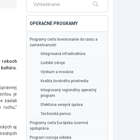
Fulltextové
Hľadať
vyhľadávanie
OPERAČNÉ PROGRAMY
Programy cieľa Investovanie do rastu a
zamestnanosti
Integrovaná infraštruktúra
v rokoch
Ľudské zdroje
kultúru.
Výskum a inovácie
Kvalita životného prostredia
opravnej
Integrovaný regionálny operačný
oritou je
program
e zaslali
Efektívna verejná správa
 ruchu,"
Technická pomoc
Programy cieľa Európska územná
ických aj
spolupráca
tredných
Program rozvoja vidieka