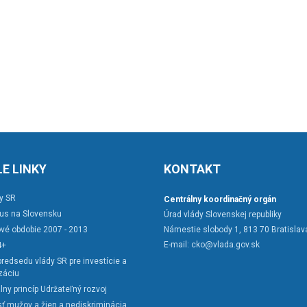
E LINKY
KONTAKT
y SR
Centrálny koordinačný orgán
rus na Slovensku
Úrad vlády Slovenskej republiky
vé obdobie 2007 - 2013
Námestie slobody 1, 813 70 Bratislav
E-mail:
cko@vlada.gov.sk
4+
redsedu vlády SR pre investície a
záciu
lny princíp Udržateľný rozvoj
ť mužov a žien a nediskriminácia