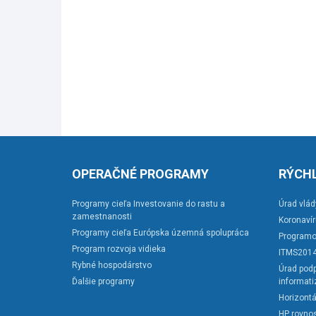
OPERAČNÉ PROGRAMY
RÝCHL
Programy cieľa Investovanie do rastu a
Úrad vlád
zamestnanosti
Koronaví
Programy cieľa Európska územná spolupráca
Programo
Program rozvoja vidieka
ITMS201
Rybné hospodárstvo
Úrad podp
Ďalšie programy
informati
Horizontá
HP rovnos