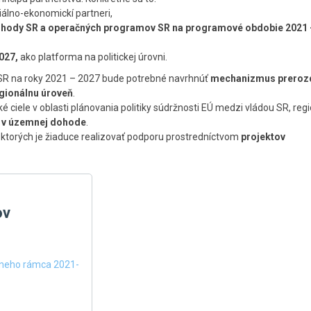
iálno-ekonomickí partneri,
dohody SR a operačných programov SR na programové obdobie 2021 
2027,
ako platforma na politickej úrovni.
 SR na roky 2021 – 2027 bude potrebné navrhnúť
mechanizmus preroz
egionálnu úroveň
.
é ciele v oblasti plánovania politiky súdržnosti EÚ medzi vládou SR, reg
h
v územnej dohode
.
 v ktorých je žiaduce realizovať podporu prostredníctvom
projektov
Skočiť
na
ov
hlavné
menu
vneho rámca 2021-