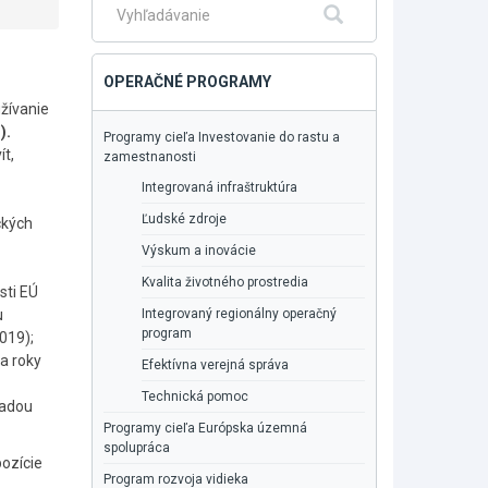
Fulltextové
Hľadať
vyhľadávanie
OPERAČNÉ PROGRAMY
užívanie
).
Programy cieľa Investovanie do rastu a
ít,
zamestnanosti
Integrovaná infraštruktúra
Ľudské zdroje
ckých
Výskum a inovácie
Kvalita životného prostredia
sti EÚ
u
Integrovaný regionálny operačný
program
019);
a roky
Efektívna verejná správa
Technická pomoc
Radou
Programy cieľa Európska územná
spolupráca
pozície
Program rozvoja vidieka