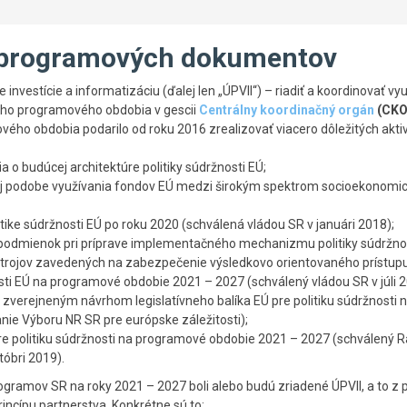
a programových dokumentov
vestície a informatizáciu (ďalej len „ÚPVII“) – riadiť a koordinovať vy
ého programového obdobia v gescii
Centrálny koordinačný orgán
(CKO
ého obdobia podarilo od roku 2016 zrealizovať viacero dôležitých aktiv
 o budúcej architektúre politiky súdržnosti EÚ;
ej podobe využívania fondov EÚ medzi širokým spektrom socioekonomi
tike súdržnosti EÚ po roku 2020 (schválená vládou SR v januári 2018);
podmienok pri príprave implementačného mechanizmu politiky súdržno
trojov zavedených na zabezpečenie výsledkovo orientovaného prístup
i EÚ na programové obdobie 2021 – 2027 (schválený vládou SR v júli 2
zverejneným návrhom legislatívneho balíka EÚ pre politiku súdržnosti n
nie Výboru NR SR pre európske záležitosti);
pre politiku súdržnosti na programové obdobie 2021 – 2027 (schválený 
tóbri 2019).
ogramov SR na roky 2021 – 2027 boli alebo budú zriadené ÚPVII, a to z 
incípu partnerstva. Konkrétne sú to: