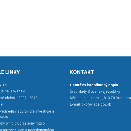
E LINKY
KONTAKT
y SR
Centrálny koordinačný orgán
rus na Slovensku
Úrad vlády Slovenskej republiky
vé obdobie 2007 - 2013
Námestie slobody 1, 813 70 Bratislav
E-mail:
cko@vlada.gov.sk
4+
redsedu vlády SR pre investície a
záciu
lny princíp Udržateľný rozvoj
ť mužov a žien a nediskriminácia