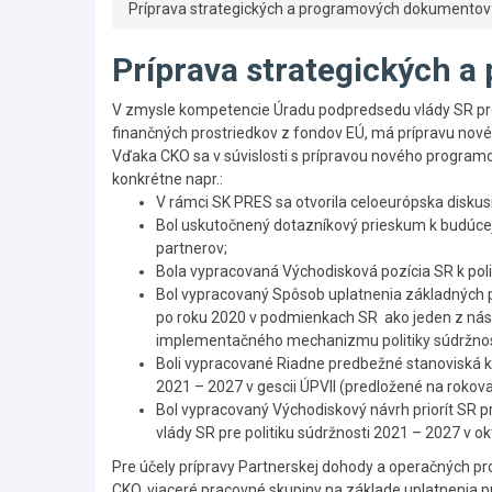
Príprava strategických a programových dokumentov
Príprava strategických 
V zmysle kompetencie Úradu podpredsedu vlády SR pre in
finančných prostriedkov z fondov EÚ, má prípravu nov
Vďaka CKO sa v súvislosti s prípravou nového programov
konkrétne napr.:
V rámci SK PRES sa otvorila celoeurópska diskusia
Bol uskutočnený dotazníkový prieskum k budúc
partnerov;
Bola vypracovaná Východisková pozícia SR k poli
Bol vypracovaný Spôsob uplatnenia základných 
po roku 2020 v podmienkach SR ako jeden z nás
implementačného mechanizmu politiky súdržnost
Boli vypracované Riadne predbežné stanoviská k 
2021 – 2027 v gescii ÚPVII (predložené na rokova
Bol vypracovaný Východiskový návrh priorít SR 
vlády SR pre politiku súdržnosti 2021 – 2027 v ok
Pre účely prípravy Partnerskej dohody a operačných pr
CKO, viaceré pracovné skupiny na základe uplatnenia pr