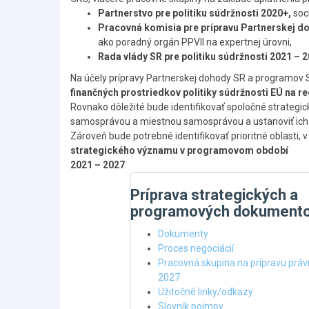
Partnerstvo pre politiku súdržnosti 2020+,
soc
Pracovná komisia pre prípravu Partnerskej 
ako poradný orgán PPVII na expertnej úrovni,
Rada vlády SR pre politiku súdržnosti 2021 – 
Na účely prípravy Partnerskej dohody SR a programov
finančných prostriedkov politiky súdržnosti EÚ na r
Rovnako dôležité bude identifikovať spoločné strategick
samosprávou a miestnou samosprávou a ustanoviť ic
Zároveň bude potrebné identifikovať prioritné oblasti,
strategického významu v programovom období
2021 – 2027
.
Príprava strategických a
programových dokument
Dokumenty
Proces negociácií
Pracovná skupina na prípravu prá
2027
Užitočné linky/odkazy
Slovník pojmov