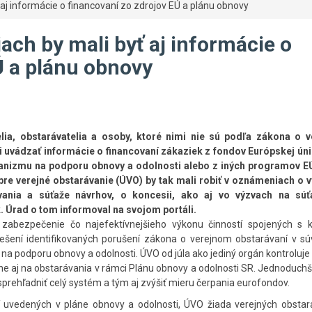
 aj informácie o financovaní zo zdrojov EÚ a plánu obnovy
ach by mali byť aj informácie o
Ú a plánu obnovy
elia, obstarávatelia a osoby, ktoré nimi nie sú podľa zákona o 
i uvádzať informácie o financovaní zákaziek z fondov Európskej únie
nizmu na podporu obnovy a odolnosti alebo z iných programov E
re verejné obstarávanie (ÚVO) by tak mali robiť v oznámeniach o v
vania a súťaže návrhov, o koncesii, ako aj vo výzvach na sú
 Úrad o tom informoval na svojom portáli.
zabezpečenie čo najefektívnejšieho výkonu činností spojených s k
iešení identifikovaných porušení zákona o verejnom obstarávaní v súv
 podporu obnovy a odolnosti. ÚVO od júla ako jediný orgán kontroluj
e aj na obstarávania v rámci Plánu obnovy a odolnosti SR. Jednoduch
sprehľadniť celý systém a tým aj zvýšiť mieru čerpania eurofondov.
ií uvedených v pláne obnovy a odolnosti, ÚVO žiada verejných obstar