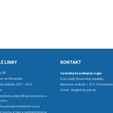
E LINKY
KONTAKT
y SR
Centrálny koordinačný orgán
rus na Slovensku
Úrad vlády Slovenskej republiky
vé obdobie 2007 - 2013
Námestie slobody 1, 813 70 Bratislav
E-mail:
cko@vlada.gov.sk
4+
redsedu vlády SR pre investície a
záciu
lny princíp Udržateľný rozvoj
ť mužov a žien a nediskriminácia