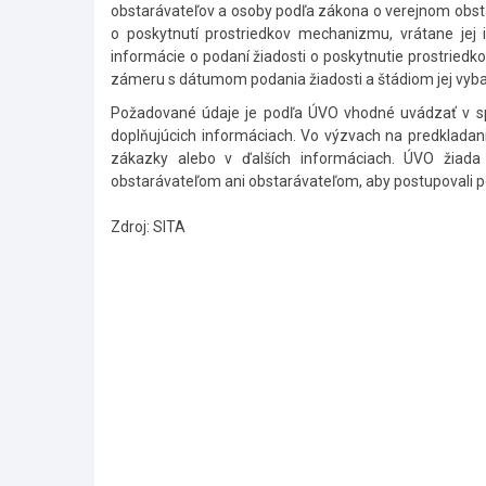
obstarávateľov a osoby podľa zákona o verejnom obsta
o poskytnutí prostriedkov mechanizmu, vrátane jej i
informácie o podaní žiadosti o poskytnutie prostried
zámeru s dátumom podania žiadosti a štádiom jej vyba
Požadované údaje je podľa ÚVO vhodné uvádzať v s
doplňujúcich informáciach. Vo výzvach na predkladan
zákazky alebo v ďalších informáciach. ÚVO žiada 
obstarávateľom ani obstarávateľom, aby postupovali p
Zdroj: SITA
Skočiť
na
hlavné
menu