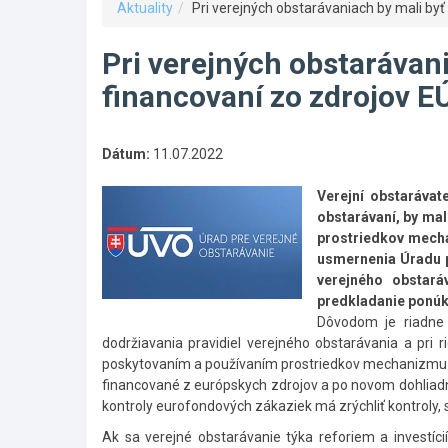
Aktuality
Pri verejných obstarávaniach by mali byť
Pri verejných obstarávani
financovaní zo zdrojov E
Dátum:
11.07.2022
Verejní obstarávat
obstarávaní, by mal
prostriedkov mecha
usmernenia Úradu p
verejného obstará
predkladanie ponúk.
Dôvodom je riadne 
dodržiavania pravidiel verejného obstarávania a pri r
poskytovaním a používaním prostriedkov mechanizmu na
financované z európskych zdrojov a po novom dohliadn
kontroly eurofondových zákaziek má zrýchliť kontroly, 
Ak sa verejné obstarávanie týka reforiem a investíc