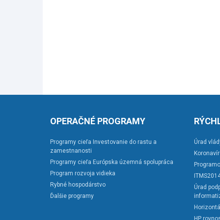
OPERAČNÉ PROGRAMY
RÝCHL
Programy cieľa Investovanie do rastu a
Úrad vlád
zamestnanosti
Koronaví
Programy cieľa Európska územná spolupráca
Programo
Program rozvoja vidieka
ITMS201
Rybné hospodárstvo
Úrad podp
Ďalšie programy
informati
Horizontá
HP rovnos