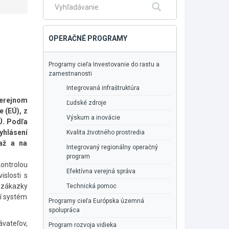
Fulltextové
Hľadať
vyhľadávanie
OPERAČNÉ PROGRAMY
Programy cieľa Investovanie do rastu a
zamestnanosti
Integrovaná infraštruktúra
verejnom
Ľudské zdroje
 (EÚ), z
Výskum a inovácie
Ú. Podľa
yhlásení
Kvalita životného prostredia
ťaž a na
Integrovaný regionálny operačný
program
ontrolou
Efektívna verejná správa
islosti s
e zákazky
Technická pomoc
ší systém
Programy cieľa Európska územná
spolupráca
ávateľov,
Program rozvoja vidieka