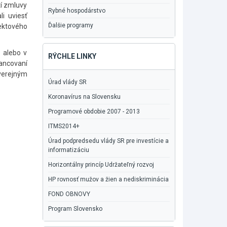
tí zmluvy
Rybné hospodárstvo
i uviesť
Ďalšie programy
jektového
 alebo v
RÝCHLE LINKY
nancovaní
verejným
Úrad vlády SR
Koronavírus na Slovensku
Programové obdobie 2007 - 2013
ITMS2014+
Úrad podpredsedu vlády SR pre investície a
informatizáciu
Horizontálny princíp Udržateľný rozvoj
HP rovnosť mužov a žien a nediskriminácia
FOND OBNOVY
Program Slovensko