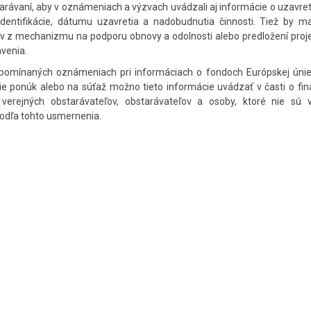
rávaní, aby v oznámeniach a výzvach uvádzali aj informácie o uzavre
dentifikácie, dátumu uzavretia a nadobudnutia činnosti. Tiež by mal
kov z mechanizmu na podporu obnovy a odolnosti alebo predložení pro
venia.
pomínaných oznámeniach pri informáciach o fondoch Európskej únie
ie ponúk alebo na súťaž možno tieto informácie uvádzať v časti o fi
verejných obstarávateľov, obstarávateľov a osoby, ktoré nie sú 
odľa tohto usmernenia.