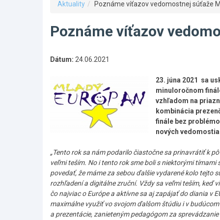
Aktuality
Poznáme víťazov vedomostnej súťaže M
Poznáme víťazov vedomo
Dátum:
24.06.2021
23. júna 2021 sa us
minuloročnom finále
vzhľadom na priazni
kombinácia prezenčn
finále bez problémo
nových vedomostiach
„Tento rok sa nám podarilo čiastočne sa prinavrátiť k 
veľmi teším. No i tento rok sme boli s niektorými tímami
povedať, že máme za sebou ďalšie vydarené kolo tejto súť
rozhľadení a digitálne zruční. Vždy sa veľmi teším, keď
čo najviac o Európe a aktívne sa aj zapájať do diania v 
maximálne využiť vo svojom ďalšom štúdiu i v budúcom 
a prezentácie, zanieteným pedagógom za sprevádzanie a 