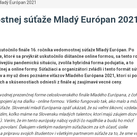
ladý Európan 2021
stnej súťaže Mladý Európan 202
kutočnilo finále 16. ročníka vedomostnej súťaže Mladý Európan. Po
, ktoré sa prvýkrát uskutočnilo dištančne online formou, sa tento r
vejšiu pandemickú situáciu, zvolila hybridná forma podujatia, a to
ej a online formy. Súťažiaci a organizátori zvládli i tento formát s
v a my už dnes poznáme víťazov Mladého Európana 2021, ktorí si po
 a skúsenostiach odniesli z finále aj zaujímavé vecné ceny.
pôvodnej prezenčnej forme celoslovenského finále Mladého Európana, z čo
 spojení aj na diaľku - online formou. Všetko fungovalo tak, ako malo a m
aže. Slovenskí mladí Európania opäť ukázali, že sú veľmi šikovní, vzdelan
 vidím, koľko máme na Slovensku mladých talentov, ktorí majú záujem dozv
EÚ. Verím, že im tento európsky náboj vydrží čo najdlhšie a budú ho môcť
povolaní. Ďakujem všetkým nadaným súťažiacim za ich účasť, úsilie
prípravu svojich študentov i všetkým partnerom súťaže za to, že sme vš