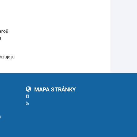
aroš
j
izuje ju
MAPA STRÁNKY
Facebook
YouTube
a