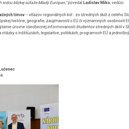
h srdcu blízkej súťaže Mladý Európan,“
povedal
Ladislav Miko
, vedúci
ťažných tímov
– víťazov regionálnych kôl - zo stredných škôl z celého S
rópskej histórie, geografie, zaujímavostí o EÚ či významných osobností EÚ
výšenie úrovne všeobecnej informovanosti študentov stredných škôl v S
ázky o inštitúciách, legislatíve, politikách, programoch EÚ a jednotliv
Lučenec
es