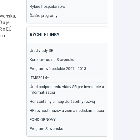
Rybné hospodárstvo
lovenska,
Ďalšie programy
 a jej
R o EÚ
RÝCHLE LINKY
ých
Úrad vlády SR
Koronavírus na Slovensku
Programové obdobie 2007 - 2013
ITMS2014+
Úrad podpredsedu vlády SR pre investície a
informatizáciu
Horizontálny princíp Udržateľný rozvoj
HP rovnosť mužov a žien a nediskriminácia
FOND OBNOVY
Program Slovensko