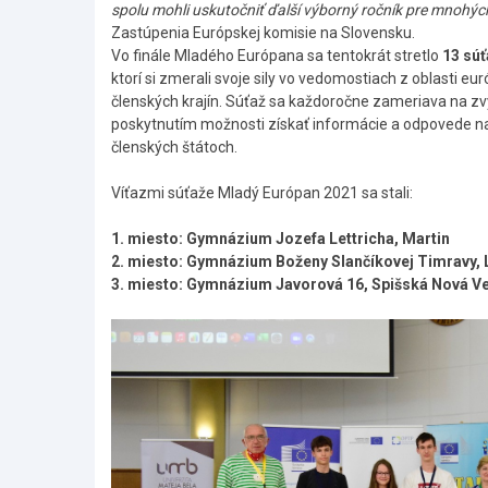
spolu mohli uskutočniť ďalší výborný ročník pre mnohýc
Zastúpenia Európskej komisie na Slovensku.
Vo finále Mladého Európana sa tentokrát stretlo
13 sú
ktorí si zmerali svoje sily vo vedomostiach z oblasti eu
členských krajín. Súťaž sa každoročne zameriava na z
poskytnutím možnosti získať informácie a odpovede na ot
členských štátoch.
Víťazmi súťaže Mladý Európan 2021 sa stali:
1. miesto: Gymnázium Jozefa Lettricha, Martin
2. miesto:
Gymnázium Boženy Slančíkovej Timravy, 
3. miesto:
Gymnázium Javorová 16, Spišská Nová V