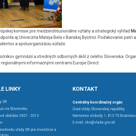
ópskej komisie pre medziinštitucionálne vzťahy a strategický výhľad
M
odporila aj Univerzita Mateja Bela v Banskej Bystrici. Poďakovanie patrí a
dentov a spoluorganizáciu súťaže.
ročníkov gymnázií a stredných odborných škôl z celého Slovenska. Organ
 regionálnymi informačnými centrami Europe Direct.
E LINKY
KONTAKT
y SR
Centrálny koordinačný orgán
rus na Slovensku
Úrad vlády Slovenskej republiky
vé obdobie 2007 - 2013
Námestie slobody 1, 813 70 Bratislav
E-mail:
cko@vlada.gov.sk
4+
redsedu vlády SR pre investície a
záciu