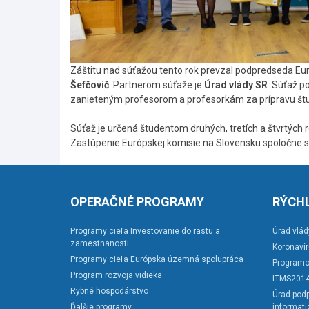
Záštitu nad súťažou tento rok prevzal podpredseda Eur
Šefčovič
. Partnerom súťaže je
Úrad vlády SR
. Súťaž p
zanieteným profesorom a profesorkám za prípravu štu
Súťaž je určená študentom druhých, tretích a štvrtých 
Zastúpenie Európskej komisie na Slovensku spoločne s
Skočiť
na
hlavné
OPERAČNÉ PROGRAMY
RÝCHL
menu
Programy cieľa Investovanie do rastu a
Úrad vlád
zamestnanosti
Koronaví
Programy cieľa Európska územná spolupráca
Programo
Program rozvoja vidieka
ITMS201
Rybné hospodárstvo
Úrad podp
Ďalšie programy
informati