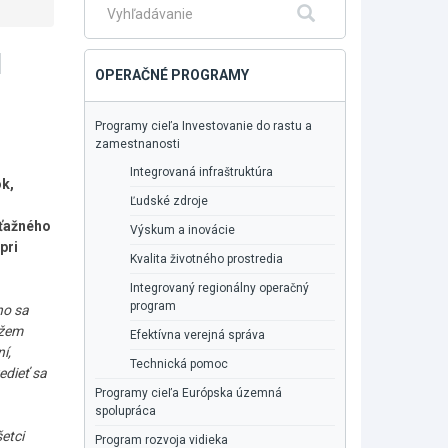
Fulltextové
Hľadať
vyhľadávanie
1
OPERAČNÉ PROGRAMY
Programy cieľa Investovanie do rastu a
zamestnanosti
Integrovaná infraštruktúra
ok,
Ľudské zdroje
úťažného
Výskum a inovácie
pri
Kvalita životného prostredia
Integrovaný regionálny operačný
program
ho sa
ôžem
Efektívna verejná správa
í,
Technická pomoc
edieť sa
Programy cieľa Európska územná
spolupráca
etci
Program rozvoja vidieka