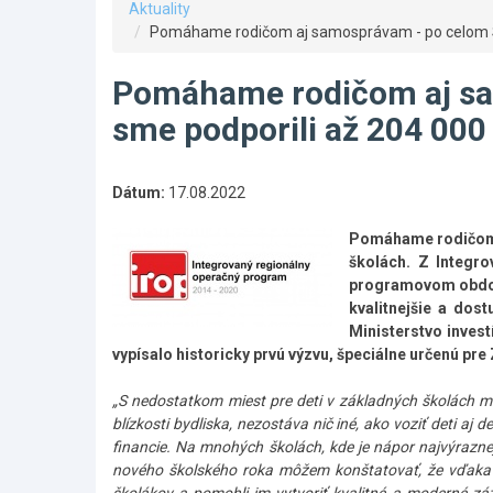
Aktuality
Pomáhame rodičom aj samosprávam - po celom Slo
Pomáhame rodičom aj sa
sme podporili až 204 000
Dátum:
17.08.2022
Pomáhame rodičom a
školách. Z Integr
programovom období
kvalitnejšie a dos
Ministerstvo invest
vypísalo historicky prvú výzvu, špeciálne určenú pre 
„S nedostatkom miest pre deti v základných školách ma
blízkosti bydliska, nezostáva nič iné, ako voziť deti aj d
financie. Na mnohých školách, kde je nápor najvýrazne
nového školského roka môžem konštatovať, že vďaka e