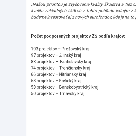
„Našou prioritou je zvyšovanie kvality školstva a tiež
kvalita základných škôl sú z tohto pohľadu jedným z 
budeme investovať aj z nových eurofondov, kde je na to 
Počet podporených projektov ZŠ podľa krajov:
103 projektov – Prešovský kraj
97 projektov – Žilinský kraj
83 projektov – Bratislavský kraj
74 projektov – Trenčiansky kraj
66 projektov – Nitriansky kraj
58 projektov – Košický kraj
58 projektov – Banskobystrický kraj
50 projektov – Trnavský kraj
Skočiť
na
hlavné
menu