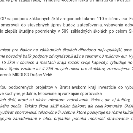
emie pre vzdelávanie,“
vyhlásila vicepremiérka a ministerka investícií
OP na podporu základných škôl v regiónoch takmer 110 miliónov eur. 
iež smerovali do stavebných úprav budov, zatepľovania, vybavenia od
rilo zlepšiť študijné podmienky v 589 základných školách po celom S
m miest pre žiakov na základných školách dlhodobo najvypuklejší, sm
 sme pôvodný balík podpory zdvojnásobili až na takmer 63 miliónov eur. 
 15 škôl v obciach a mestách kraja rozšíri svoje kapacity, vybuduje nov
kov. Spolu vznikne až 4 265 nových miest pre školákov, zrenovujeme 
ajomník MIRRI SR Dušan Velič.
ťou podporených projektov v Bratislavskom kraji investície do vyb
é kuchyne, jedálne, telocvične aj vonkajšie športoviská.
h škôl, ktoré sú nielen miestom vzdelávania žiakov, ale aj kultúry,
kého okolia. Takáto škola slúži nielen žiakom, ale celej komunite. SM
žívať športoviská, telocvične či učebne, ktoré poskytuje na rôzne kultú
rejnými zariadeniami v obci, prípadne ponúka možnosť stravovania 