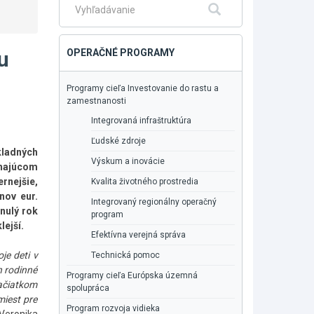
Fulltextové
Hľadať
vyhľadávanie
u
OPERAČNÉ PROGRAMY
l
Programy cieľa Investovanie do rastu a
zamestnanosti
Integrovaná infraštruktúra
Ľudské zdroje
kladných
Výskum a inovácie
ehajúcom
rnejšie,
Kvalita životného prostredia
nov eur.
Integrovaný regionálny operačný
nulý rok
program
lejší.
Efektívna verejná správa
je deti v
Technická pomoc
ch rodinné
Programy cieľa Európska územná
začiatkom
spolupráca
iest pre
Program rozvoja vidieka