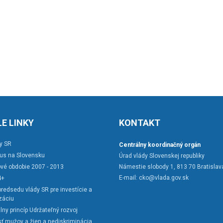
E LINKY
KONTAKT
y SR
Centrálny koordinačný orgán
rus na Slovensku
Úrad vlády Slovenskej republiky
vé obdobie 2007 - 2013
Námestie slobody 1, 813 70 Bratislav
E-mail:
cko@vlada.gov.sk
4+
redsedu vlády SR pre investície a
záciu
lny princíp Udržateľný rozvoj
ť mužov a žien a nediskriminácia