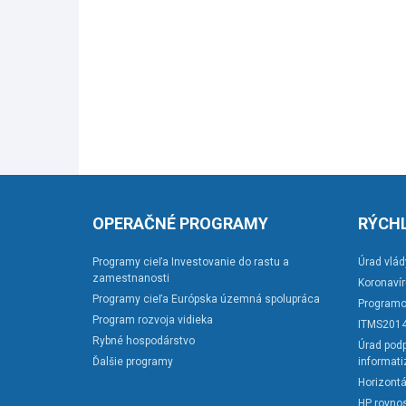
OPERAČNÉ PROGRAMY
RÝCHL
Programy cieľa Investovanie do rastu a
Úrad vlád
zamestnanosti
Koronaví
Programy cieľa Európska územná spolupráca
Programo
Program rozvoja vidieka
ITMS201
Rybné hospodárstvo
Úrad podp
Ďalšie programy
informati
Horizontá
HP rovnos