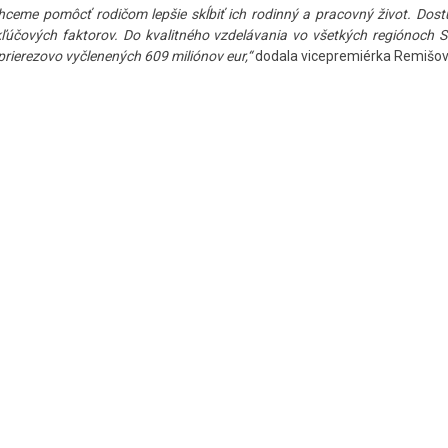
 chceme pomôcť rodičom lepšie skĺbiť ich rodinný a pracovný život. Dos
kľúčových faktorov. Do kvalitného vzdelávania vo všetkých regiónoch 
prierezovo vyčlenených 609 miliónov eur,“
dodala vicepremiérka Remišov