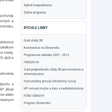
 Veronika
Rybné hospodárstvo
Ďalšie programy
Eurofondy
borných a
lovensku,
RÝCHLE LINKY
Úrad vlády SR
e dokonca
Výsledkom
Koronavírus na Slovensku
é triedy,
Programové obdobie 2007 - 2013
23 škôl a
ITMS2014+
Úrad podpredsedu vlády SR pre investície a
udovania
informatizáciu
Horizontálny princíp Udržateľný rozvoj
 športu a
HP rovnosť mužov a žien a nediskriminácia
ART škola
rne alebo
FOND OBNOVY
miestnym
Program Slovensko