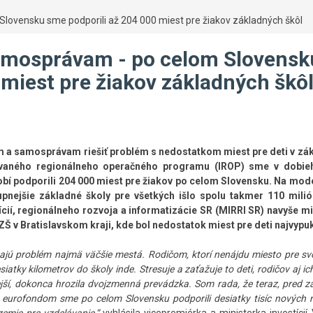
vensku sme podporili až 204 000 miest pre žiakov základných škôl
mosprávam - po celom Slovensk
 miest pre žiakov základných škô
 samosprávam riešiť problém s nedostatkom miest pre deti v zá
ovaného regionálneho operačného programu (IROP) sme v dobi
 podporili 204 000 miest pre žiakov po celom Slovensku. Na mode
tupnejšie základné školy pre všetkých išlo spolu takmer 110 milió
ícií, regionálneho rozvoja a informatizácie SR (MIRRI SR) navyše mi
ZŠ v Bratislavskom kraji, kde bol nedostatok miest pre deti najvypuk
jú problém najmä väčšie mestá. Rodičom, ktorí nenájdu miesto pre svo
esiatky kilometrov do školy inde. Stresuje a zaťažuje to deti, rodičov aj i
jší, dokonca hrozila dvojzmenná prevádzka. Som rada, že teraz, pred 
urofondom sme po celom Slovensku podporili desiatky tisíc nových m