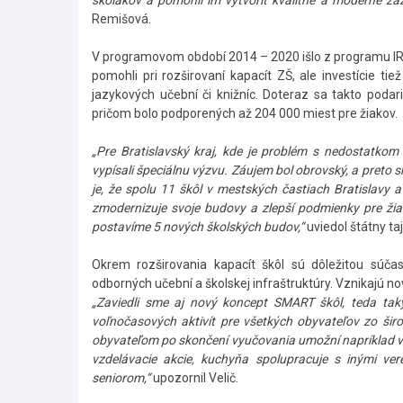
školákov a pomohli im vytvoriť kvalitné a moderné záz
Remišová.
V programovom období 2014 – 2020 išlo z programu IR
pomohli pri rozširovaní kapacít ZŠ, ale investície t
jazykových učební či knižníc. Doteraz sa takto poda
pričom bolo podporených až 204 000 miest pre žiakov.
„Pre Bratislavský kraj, kde je problém s nedostatko
vypísali špeciálnu výzvu. Záujem bol obrovský, a preto
je, že spolu 11 škôl v mestských častiach Bratislavy a
zmodernizuje svoje budovy a zlepší podmienky pre žia
postavíme 5 nových školských budov,“
uviedol štátny t
Okrem rozširovania kapacít škôl sú dôležitou súčas
odborných učební a školskej infraštruktúry. Vznikajú nov
„Zaviedli sme aj nový koncept SMART škôl, teda takýc
voľnočasových aktivít pre všetkých obyvateľov zo širo
obyvateľom po skončení vyučovania umožní napríklad vyu
vzdelávacie akcie, kuchyňa spolupracuje s inými ve
seniorom,“
upozornil Velič.