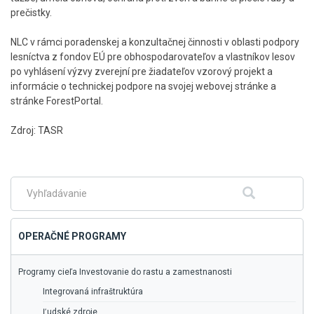
prečistky.
NLC v rámci poradenskej a konzultačnej činnosti v oblasti podpory
lesníctva z fondov EÚ pre obhospodarovateľov a vlastníkov lesov
po vyhlásení výzvy zverejní pre žiadateľov vzorový projekt a
informácie o technickej podpore na svojej webovej stránke a
stránke ForestPortal.
Zdroj: TASR
Skočiť
na
hlavné
menu
Fulltextové
Hľadať
vyhľadávanie
OPERAČNÉ PROGRAMY
Programy cieľa Investovanie do rastu a zamestnanosti
Integrovaná infraštruktúra
Ľudské zdroje