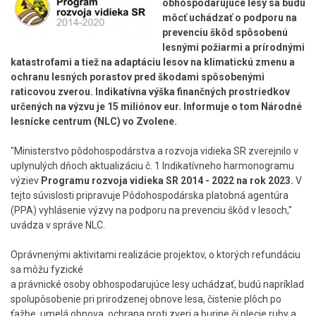
obhospodarujúce lesy sa budú
môcť uchádzať o podporu na
prevenciu škôd spôsobenú
lesnými požiarmi a prírodnými
katastrofami a tiež na adaptáciu lesov na klimatickú zmenu a
ochranu lesných porastov pred škodami spôsobenými
raticovou zverou. Indikatívna výška finančných prostriedkov
určených na výzvu je 15 miliónov eur. Informuje o tom Národné
lesnícke centrum (NLC) vo Zvolene.
"Ministerstvo pôdohospodárstva a rozvoja vidieka SR zverejnilo v
uplynulých dňoch aktualizáciu č. 1 Indikatívneho harmonogramu
výziev
Programu rozvoja vidieka SR 2014 - 2022 na rok 2023.
V
tejto súvislosti pripravuje Pôdohospodárska platobná agentúra
(PPA) vyhlásenie výzvy na podporu na prevenciu škôd v lesoch,"
uvádza v správe NLC.
Oprávnenými aktivitami realizácie projektov, o ktorých refundáciu
sa môžu fyzické
a právnické osoby obhospodarujúce lesy uchádzať, budú napríklad
spolupôsobenie pri prirodzenej obnove lesa, čistenie plôch po
ťažbe, umelá obnova, ochrana proti zveri a burine či plecie ruby a