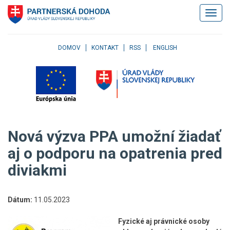
Klávesové
Zobrazi
skratky
navigác
Skočiť
na
obsah
DOMOV
KONTAKT
RSS
ENGLISH
Skočiť
na
hlavné
menu
Skočiť
na
pravé
Nová výzva PPA umožní žiadať
menu
Skočiť
aj o podporu na opatrenia pred
na
diviakmi
užívateľské
menu
Skočiť
na
Dátum:
11.05.2023
pätičku
stránky
Fyzické aj právnické osoby