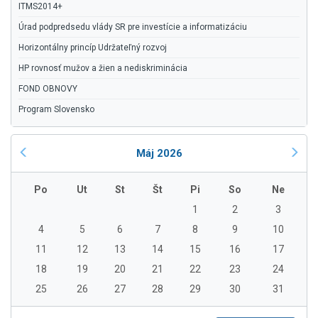
ITMS2014+
Úrad podpredsedu vlády SR pre investície a informatizáciu
Horizontálny princíp Udržateľný rozvoj
HP rovnosť mužov a žien a nediskriminácia
FOND OBNOVY
Program Slovensko
Máj 2026
Po
Ut
St
Št
Pi
So
Ne
1
2
3
4
5
6
7
8
9
10
11
12
13
14
15
16
17
18
19
20
21
22
23
24
25
26
27
28
29
30
31